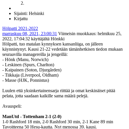
Sijainti: Helsinki
Kirjattu
Hölpatti 2021-2022
marraskuu 08, 2021, 23:00:31
Viimeisin muokkaus
: helmikuu 25,
2022, 17:04:32 käyttäjältä Hönkki
Hölpatti, tuo matalan kynnyksen kansanliiga, on jälleen
käynnistynyt. Kausi 21-22 vedetään tämänhetkisen tiedon mukaan
seuraavilla managereilla ja jengeillä:
- Hönk (Manu, Norwich)
- Leskinen (Spurs, Charlton)
- Kaipainen (Soton, Djurgården)
- Tiikkaja (Liverpool, Oldham)
- Masse (HJK, Ponnistus)
Luulen että yksinkertainensarja riittää ja omat keskinäiset pitää
pelata, jotta saadaan kaikille sama määrä pelejä.
Avauspeli:
ManUtd - Tottenham 2-1 (2-0)
1-0 Rashford 18 min, 2-0 Rashford 30 min, 2-1 Kane 89 min
Tavoitteena 50 Hesu-kautta. Nyt menossa 39. kausi.