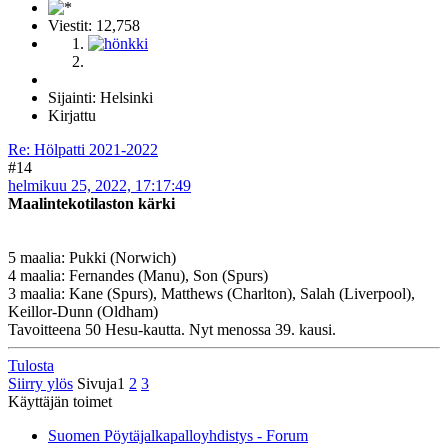
Viestit: 12,758
Sijainti: Helsinki
Kirjattu
Re: Hölpatti 2021-2022
#14
helmikuu 25, 2022, 17:17:49
Maalintekotilaston kärki
5 maalia: Pukki (Norwich)
4 maalia: Fernandes (Manu), Son (Spurs)
3 maalia: Kane (Spurs), Matthews (Charlton), Salah (Liverpool),
Keillor-Dunn (Oldham)
Tavoitteena 50 Hesu-kautta. Nyt menossa 39. kausi.
Tulosta
Siirry ylös
Sivuja
1
2
3
Käyttäjän toimet
Suomen Pöytäjalkapalloyhdistys - Forum