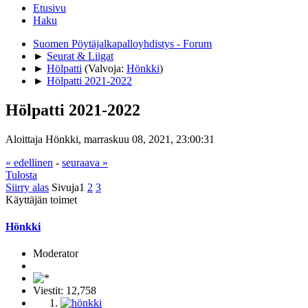
Etusivu
Haku
Suomen Pöytäjalkapalloyhdistys - Forum
►
Seurat & Liigat
►
Hölpatti
(Valvoja:
Hönkki
)
►
Hölpatti 2021-2022
Hölpatti 2021-2022
Aloittaja Hönkki, marraskuu 08, 2021, 23:00:31
« edellinen
-
seuraava »
Tulosta
Siirry alas
Sivuja
1
2
3
Käyttäjän toimet
Hönkki
Moderator
Viestit: 12,758