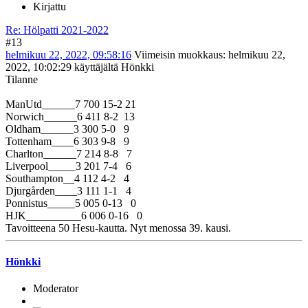
Kirjattu
Re: Hölpatti 2021-2022
#13
helmikuu 22, 2022, 09:58:16
Viimeisin muokkaus
: helmikuu 22,
2022, 10:02:29 käyttäjältä Hönkki
Tilanne
ManUtd______7 700 15-2 21
Norwich______6 411 8-2 13
Oldham______3 300 5-0 9
Tottenham____6 303 9-8 9
Charlton______7 214 8-8 7
Liverpool_____3 201 7-4 6
Southampton__4 112 4-2 4
Djurgården____3 111 1-1 4
Ponnistus_____5 005 0-13 0
HJK__________6 006 0-16 0
Tavoitteena 50 Hesu-kautta. Nyt menossa 39. kausi.
Hönkki
Moderator