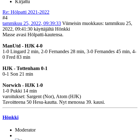
Kirjattu
Re: Hölpatti 2021-2022
#4
tammikuu 25, 2022, 09:39:33
Viimeisin muokkaus
: tammikuu 25,
2022, 09:41:30 käyttäjältä Hönkki
Masse avasi Hölpatti-kautensa.
ManUtd - HJK 4-0
1-0 Lingard 2 min, 2-0 Fernandes 28 min, 3-0 Fernandes 45 min, 4-
0 Fred 83 min
HJK - Tottenham 0-1
0-1 Son 21 min
Norwich - HJK 1-0
1-0 Pukki 14 min
varoitukset: Sargent (Nor), Atom (HJK)
Tavoitteena 50 Hesu-kautta. Nyt menossa 39. kausi.
Hönkki
Moderator