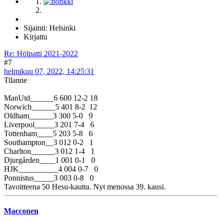
Sijainti: Helsinki
Kirjattu
Re: Hölpatti 2021-2022
#7
helmikuu 07, 2022, 14:25:31
Tilanne
ManUtd______6 600 12-2 18
Norwich______5 401 8-2 12
Oldham______3 300 5-0 9
Liverpool_____3 201 7-4 6
Tottenham____5 203 5-8 6
Southampton__3 012 0-2 1
Charlton______3 012 1-4 1
Djurgården____1 001 0-1 0
HJK__________4 004 0-7 0
Ponnistus_____3 003 0-8 0
Tavoitteena 50 Hesu-kautta. Nyt menossa 39. kausi.
Macconen