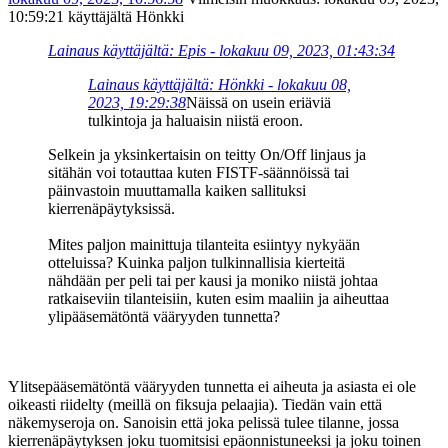
10:59:21 käyttäjältä Hönkki
Lainaus käyttäjältä: Epis - lokakuu 09, 2023, 01:43:34
Lainaus käyttäjältä: Hönkki - lokakuu 08,
2023, 19:29:38
Näissä on usein eriäviä
tulkintoja ja haluaisin niistä eroon.
Selkein ja yksinkertaisin on teitty On/Off linjaus ja
sitähän voi totauttaa kuten FISTF-säännöissä tai
päinvastoin muuttamalla kaiken sallituksi
kierrenäpäytyksissä.
Mites paljon mainittuja tilanteita esiintyy nykyään
otteluissa? Kuinka paljon tulkinnallisia kierteitä
nähdään per peli tai per kausi ja moniko niistä johtaa
ratkaiseviin tilanteisiin, kuten esim maaliin ja aiheuttaa
ylipääsemätöntä vääryyden tunnetta?
Ylitsepääsemätöntä vääryyden tunnetta ei aiheuta ja asiasta ei ole
oikeasti riidelty (meillä on fiksuja pelaajia). Tiedän vain että
näkemyseroja on. Sanoisin että joka pelissä tulee tilanne, jossa
kierrenäpäytyksen joku tuomitsisi epäonnistuneeksi ja joku toinen