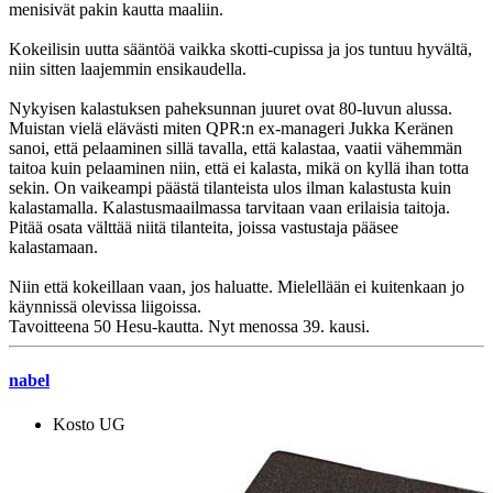
menisivät pakin kautta maaliin.
Kokeilisin uutta sääntöä vaikka skotti-cupissa ja jos tuntuu hyvältä,
niin sitten laajemmin ensikaudella.
Nykyisen kalastuksen paheksunnan juuret ovat 80-luvun alussa.
Muistan vielä elävästi miten QPR:n ex-manageri Jukka Keränen
sanoi, että pelaaminen sillä tavalla, että kalastaa, vaatii vähemmän
taitoa kuin pelaaminen niin, että ei kalasta, mikä on kyllä ihan totta
sekin. On vaikeampi päästä tilanteista ulos ilman kalastusta kuin
kalastamalla. Kalastusmaailmassa tarvitaan vaan erilaisia taitoja.
Pitää osata välttää niitä tilanteita, joissa vastustaja pääsee
kalastamaan.
Niin että kokeillaan vaan, jos haluatte. Mielellään ei kuitenkaan jo
käynnissä olevissa liigoissa.
Tavoitteena 50 Hesu-kautta. Nyt menossa 39. kausi.
nabel
Kosto UG