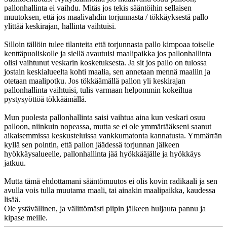
pallonhallinta ei vaihdu. Mitäs jos tekis sääntöihin sellaisen
muutoksen, että jos maalivahdin torjunnasta / tökkäyksestä pallo
ylittää keskirajan, hallinta vaihtuisi.
Silloin tällöin tulee tilanteita että torjunnasta pallo kimpoaa toiselle
kenttäpuoliskolle ja siellä avautuisi maalipaikka jos pallonhallinta
olisi vaihtunut veskarin kosketuksesta. Ja sit jos pallo on tulossa
jostain keskialueelta kohti maalia, sen annetaan mennä maaliin ja
otetaan maalipotku. Jos tökkäämällä pallon yli keskirajan
pallonhallinta vaihtuisi, tulis varmaan helpommin kokeiltua
pystysyöttöä tökkäämällä.
Mun puolesta pallonhallinta saisi vaihtua aina kun veskari osuu
palloon, niinkuin nopeassa, mutta se ei ole ymmärtääkseni saanut
aikaisemmissa keskusteluissa vankkumatonta kannatusta. Ymmärrän
kyllä sen pointin, että pallon jäädessä torjunnan jälkeen
hyökkäysalueelle, pallonhallinta jää hyökkääjälle ja hyökkäys
jatkuu.
Mutta tämä ehdottamani sääntömuutos ei olis kovin radikaali ja sen
avulla vois tulla muutama maali, tai ainakin maalipaikka, kaudessa
lisää.
Ole ystävällinen, ja välittömästi piipin jälkeen huljauta pannu ja
kipase meille.