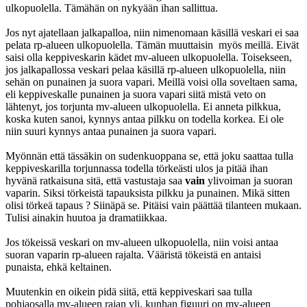
ulkopuolella. Tämähän on nykyään ihan sallittua.
Jos nyt ajatellaan jalkapalloa, niin nimenomaan käsillä veskari ei saa
pelata rp-alueen ulkopuolella. Tämän muuttaisin myös meillä. Eivät
saisi olla keppiveskarin kädet mv-alueen ulkopuolella. Toisekseen,
jos jalkapallossa veskari pelaa käsillä rp-alueen ulkopuolella, niin
sehän on punainen ja suora vapari. Meillä voisi olla soveltaen sama,
eli keppiveskalle punainen ja suora vapari siitä mistä veto on
lähtenyt, jos torjunta mv-alueen ulkopuolella. Ei anneta pilkkua,
koska kuten sanoi, kynnys antaa pilkku on todella korkea. Ei ole
niin suuri kynnys antaa punainen ja suora vapari.
Myönnän että tässäkin on sudenkuoppana se, että joku saattaa tulla
keppiveskarilla torjunnassa todella törkeästi ulos ja pitää ihan
hyvänä ratkaisuna sitä, että vastustaja saa
vain
ylivoiman ja suoran
vaparin. Siksi törkeistä tapauksista pilkku ja punainen. Mikä sitten
olisi törkeä tapaus ? Siinäpä se. Pitäisi vain päättää tilanteen mukaan.
Tulisi ainakin huutoa ja dramatiikkaa.
Jos tökeissä veskari on mv-alueen ulkopuolella, niin voisi antaa
suoran vaparin rp-alueen rajalta. Vääristä tökeistä en antaisi
punaista, ehkä keltainen.
Muutenkin en oikein pidä siitä, että keppiveskari saa tulla
pohjaosalla mv-alueen rajan yli, kunhan figuuri on mv-alueen