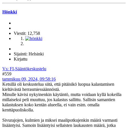
Hönkki
Viestit: 12,758
Sijainti: Helsinki
Kirjattu
Vs: FI-Sääntökeskustelu
#559
tammikuu 09, 2024, 09:58:16
Ketsillä oli keskustelua siitä, että pitäisikö luopua kalastamisen
kieltävästä herrasmiessäännöstä.
Minulle kävisi nykyinenkin käytäntö, mutta voidaan kyllä kokeilla
millaiseksi peli muuttuu, jos kalastus sallittu. Sallisin samantien
kalastuksen koko kentän alueella, ei vain esim. omalla
kenttäpuoliskolla.
Sivurajojen, kulmien ja miksei maalipotkujenkin määrä varmasti
lisääntyisi. Samoin lisääntyisi sellaisten laukausten määrä, jotka