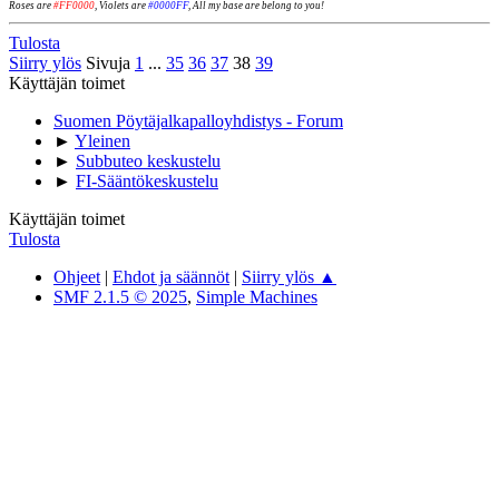
Roses are
#FF0000
, Violets are
#0000FF
, All my base are belong to you!
Tulosta
Siirry ylös
Sivuja
1
...
35
36
37
38
39
Käyttäjän toimet
Suomen Pöytäjalkapalloyhdistys - Forum
►
Yleinen
►
Subbuteo keskustelu
►
FI-Sääntökeskustelu
Käyttäjän toimet
Tulosta
Ohjeet
|
Ehdot ja säännöt
|
Siirry ylös ▲
SMF 2.1.5 © 2025
,
Simple Machines