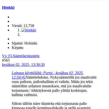
Hönkki
Viestit: 12,758
Sijainti: Helsinki
Kirjattu
Vs: FI-Sääntökeskustelu
#565
kesäkuu 02, 2025, 13:36:20
Lainaus käyttäjältä: Purtsi - kesäkuu 02, 2025,
12:54:41
Sääntöehdotus. Nykysäännöillä jos maalivahti
osuu palloon, pallonhallinta ei vaihdu. Mitäs jos tekis
sääntöihin sellaisen muutoksen, että jos maalivahdin
torjunnasta / tökkäyksestä pallo ylittää keskirajan,
hallinta vaihtuisi.
Silloin tällöin tulee tilanteita että torjunnasta pallo
kimpoaa toiselle kenttäpuoliskolle ja siellä avautuisi