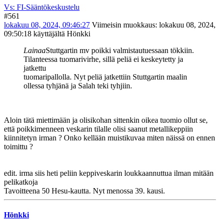
Vs: FI-Sääntökeskustelu
#561
lokakuu 08, 2024, 09:46:27
Viimeisin muokkaus
: lokakuu 08, 2024,
09:50:18 käyttäjältä Hönkki
Lainaa
Stuttgartin mv poikki valmistautuessaan tökkiin.
Tilanteessa tuomarivirhe, sillä peliä ei keskeytetty ja
jatkettu
tuomaripallolla. Nyt peliä jatkettiin Stuttgartin maalin
ollessa tyhjänä ja Salah teki tyhjiin.
Aloin tätä miettimään ja olisikohan sittenkin oikea tuomio ollut se,
että poikkimenneen veskarin tilalle olisi saanut metallikeppiin
kiinnitetyn irman ? Onko kellään muistikuvaa miten näissä on ennen
toimittu ?
edit. irma siis heti peliin keppiveskarin loukkaannuttua ilman mitään
pelikatkoja
Tavoitteena 50 Hesu-kautta. Nyt menossa 39. kausi.
Hönkki