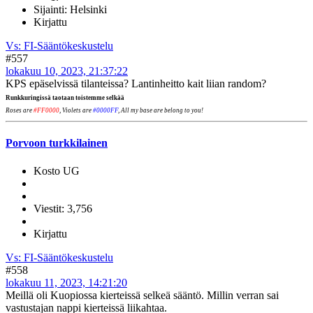
Sijainti: Helsinki
Kirjattu
Vs: FI-Sääntökeskustelu
#557
lokakuu 10, 2023, 21:37:22
KPS epäselvissä tilanteissa? Lantinheitto kait liian random?
Runkkuringissä taotaan toistemme selkää
Roses are
#FF0000
, Violets are
#0000FF
, All my base are belong to you!
Porvoon turkkilainen
Kosto UG
Viestit: 3,756
Kirjattu
Vs: FI-Sääntökeskustelu
#558
lokakuu 11, 2023, 14:21:20
Meillä oli Kuopiossa kierteissä selkeä sääntö. Millin verran sai
vastustajan nappi kierteissä liikahtaa.