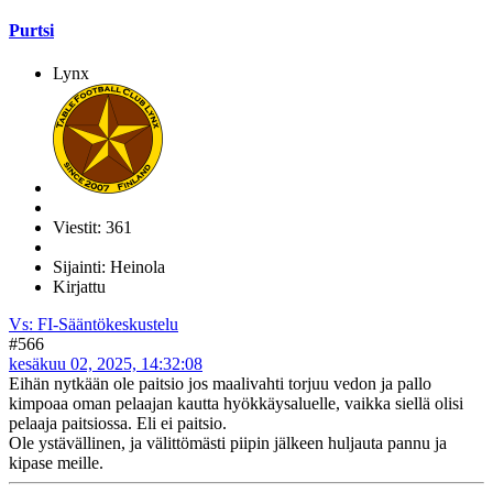
Purtsi
Lynx
Viestit: 361
Sijainti: Heinola
Kirjattu
Vs: FI-Sääntökeskustelu
#566
kesäkuu 02, 2025, 14:32:08
Eihän nytkään ole paitsio jos maalivahti torjuu vedon ja pallo
kimpoaa oman pelaajan kautta hyökkäysaluelle, vaikka siellä olisi
pelaaja paitsiossa. Eli ei paitsio.
Ole ystävällinen, ja välittömästi piipin jälkeen huljauta pannu ja
kipase meille.