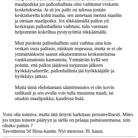
maalipaikka jos pallonhallinta olisi vaihtunut veskarin
kosketuksesta. Ja sit jos pallo on tulossa jostain
keskialueelta kohti maalia, sen annetaan mennä maaliin
ja otetaan maalipotku. Jos tökkäämällä pallon yli
keskirajan pallonhallinta vaihtuisi, tulis varmaan
helpommin kokeiltua pystysyöttöä tökkäämällä.
Mun puolesta pallonhallinta saisi vaihtua aina kun
veskari osuu palloon, niinkuin nopeassa, mutta se ei ole
ymmärtääkseni saanut aikaisemmissa keskusteluissa
vankkumatonta kannatusta. Ymmärrän kyllä sen
pointin, että pallon jäädessä torjunnan jälkeen
hyökkäysalueelle, pallonhallinta jää hyökkääjälle ja
hyökkäys jatkuu.
Mutta tämä ehdottamani sääntömuutos ei olis kovin
radikaali ja sen avulla vois tulla muutama maali, tai
ainakin maalipaikka, kaudessa lisää.
Voisi olla toimiva, mutta tätä tietysti harkitaan perusteellisesti. Mites
jos torjuu toiseen päätyyn ja siellä on pelaaja paitsioasemassa, niin
olisiko paitsio ?
Tavoitteena 50 Hesu-kautta. Nyt menossa 39. kausi.