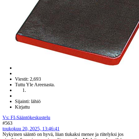
Viestit: 2,693
Tuttu Yle Areenasta.
Sijainti: lähiö
Kirjattu
Vs: FI-Sääntökeskustelu
#563
toukokuu 20, 2025, 13:46:41
Nykyinen sääntö on hyvä, liian tiukaksi menee ja riitelyksi jos