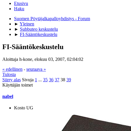
Etusivu
Haku
Suomen Pöytäjalkapalloyhdistys - Forum
►
Yleinen
►
Subbuteo keskustelu
►
FI-Sääntökeskustelu
FI-Sääntökeskustelu
Aloittaja h-kone, elokuu 03, 2007, 02:04:02
« edellinen
-
seuraava »
Tulosta
Siirry alas
Sivuja
1
...
35
36
37
38
39
Käyttäjän toimet
nabel
Kosto UG