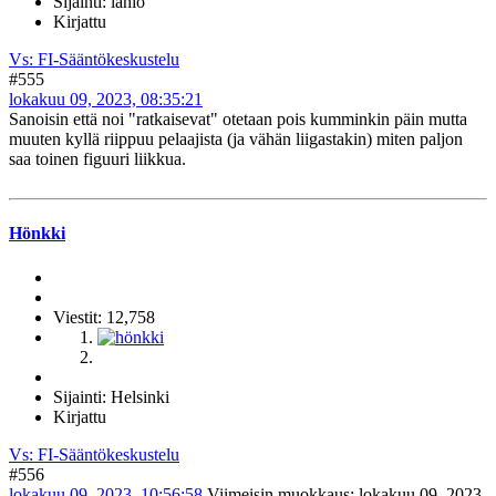
Sijainti: lähiö
Kirjattu
Vs: FI-Sääntökeskustelu
#555
lokakuu 09, 2023, 08:35:21
Sanoisin että noi "ratkaisevat" otetaan pois kumminkin päin mutta
muuten kyllä riippuu pelaajista (ja vähän liigastakin) miten paljon
saa toinen figuuri liikkua.
Hönkki
Viestit: 12,758
Sijainti: Helsinki
Kirjattu
Vs: FI-Sääntökeskustelu
#556
lokakuu 09, 2023, 10:56:58
Viimeisin muokkaus
: lokakuu 09, 2023,