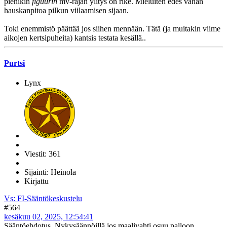
pienikin
figuurin
mv-rajan ylitys on rike. Mieluiten edes vähän
hauskanpitoa pilkun viilaamisen sijaan.
Toki enemmistö päättää jos siihen mennään. Tätä (ja muitakin viime
aikojen kertsipuheita) kantsis testata kesällä..
Purtsi
Lynx
Viestit: 361
Sijainti: Heinola
Kirjattu
Vs: FI-Sääntökeskustelu
#564
kesäkuu 02, 2025, 12:54:41
Sääntöehdotus. Nykysäännöillä jos maalivahti osuu palloon,