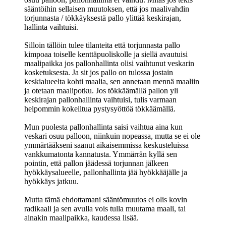
sääntöihin sellaisen muutoksen, että jos maalivahdin
torjunnasta / tökkäyksestä pallo ylittää keskirajan,
hallinta vaihtuisi.
Silloin tällöin tulee tilanteita että torjunnasta pallo
kimpoaa toiselle kenttäpuoliskolle ja siellä avautuisi
maalipaikka jos pallonhallinta olisi vaihtunut veskarin
kosketuksesta. Ja sit jos pallo on tulossa jostain
keskialueelta kohti maalia, sen annetaan mennä maaliin
ja otetaan maalipotku. Jos tökkäämällä pallon yli
keskirajan pallonhallinta vaihtuisi, tulis varmaan
helpommin kokeiltua pystysyöttöä tökkäämällä.
Mun puolesta pallonhallinta saisi vaihtua aina kun
veskari osuu palloon, niinkuin nopeassa, mutta se ei ole
ymmärtääkseni saanut aikaisemmissa keskusteluissa
vankkumatonta kannatusta. Ymmärrän kyllä sen
pointin, että pallon jäädessä torjunnan jälkeen
hyökkäysalueelle, pallonhallinta jää hyökkääjälle ja
hyökkäys jatkuu.
Mutta tämä ehdottamani sääntömuutos ei olis kovin
radikaali ja sen avulla vois tulla muutama maali, tai
ainakin maalipaikka, kaudessa lisää.