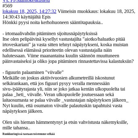
Vs: FI-Sääntökeskustelu
#569
lokakuu 18, 2025, 14:27:32
Viimeisin muokkaus
: lokakuu 18, 2025,
14:30:43 käyttäjältä Epis
Hönkki pyysi noita kerhohuoneen sääntötapauksia..
- irtomaalivahdin pitäminen sijoitusnäpäytyksissä
Itse olen pelipäivinä kysellyt vastustajilta "aiotko/haluatko pitää
irtoveskariani" ja vasta sitten tehnyt näpäytykseni, koska muistan
edellisessä elämässä prioriteetin olevan vastustajalla näin
halutessaan. Viime maanantaina kuulin säännön muuttuneen
päinvastaiseksi ja oliko jopa pitäminen rinnastettavissa kalastuksiin?
- figuurin palaaminen "viivalle"
Meikälle on joskus aktiivivuosien alkumetreillä iskostunut
selkärankaan, että jos figuuri pysyy veralla mennessään
sivu-/päätyrajasta yli, niin se joko jatkaa kentän ulkopuolelta tai
palaa _heti_ viivalle. Veran ulkopuolelle joutuessaan sekä
laitaosumasta se palaa viivalle _vastustajan näpäytyksen jälkeen_
Nyt kuulin, että osumaton viivalle palautuskin tapahtuisi vasta
näpäytyksen jälkeen.
Olen siis hieman hämmentynyt ja etsin vahvistusta näkemyksille,
mille tahansa..
Runkkuringissä taotaan toistemme selkää