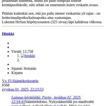
pelaamaan tilannetta. Mutta jos pallo kimpoaa toiselle
kenttäpuoliskolle, niin sehän on ennemmin kuten veskarin avaus.
Pitäisin kuitenkin sen, että jos pallo menee veskarista yli rajan - on
heitto/maalipotku/kulmapotku aina vastustajan.
Lukenut HeSun höpötysosaston (325 sivua) läpi kahdessa viikossa.
Hönkki
Viestit: 12,758
Sijainti: Helsinki
Kirjattu
Vs: FI-Sääntökeskustelu
#568
syyskuu 01, 2025, 22:23:53
Lainaus käyttäjältä: Purtsi - kesäkuu 02, 2025,
12:54:41
Sääntöehdotus. Nykysäännöillä jos maalivahti
osuu palloon, pallonhallinta ei vaihdu. Mitäs jos tekis