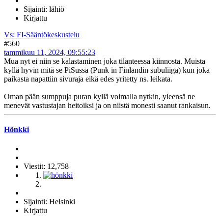
Sijainti: lähiö
Kirjattu
Vs: FI-Sääntökeskustelu
#560
tammikuu 11, 2024, 09:55:23
Mua nyt ei niin se kalastaminen joka tilanteessa kiinnosta. Muista
kyllä hyvin mitä se PiSussa (Punk in Finlandin subuliiga) kun joka
paikasta napattiin sivuraja eikä edes yritetty ns. leikata.
Oman pään sumppuja puran kyllä voimalla nytkin, yleensä ne
menevät vastustajan heitoiksi ja on niistä monesti saanut rankaisun.
Hönkki
Viestit: 12,758
Sijainti: Helsinki
Kirjattu