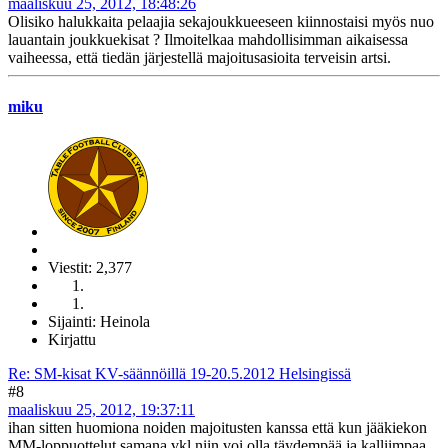
maaliskuu 25, 2012, 18:48:26
Olisiko halukkaita pelaajia sekajoukkueeseen kiinnostaisi myös nuo
lauantain joukkuekisat ? Ilmoitelkaa mahdollisimman aikaisessa
vaiheessa, että tiedän järjestellä majoitusasioita terveisin artsi.
miku
Viestit: 2,377
Sijainti: Heinola
Kirjattu
Re: SM-kisat KV-säännöillä 19-20.5.2012 Helsingissä
#8
maaliskuu 25, 2012, 19:37:11
ihan sitten huomiona noiden majoitusten kanssa että kun jääkiekon
MM-loppuottelut samana vkl niin voi olla täydempää ja kalliimpaa