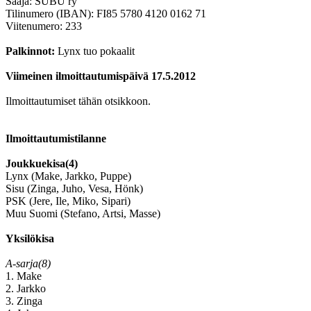
Saaja: SUBU ry
Tilinumero (IBAN): FI85 5780 4120 0162 71
Viitenumero: 233
Palkinnot:
Lynx tuo pokaalit
Viimeinen ilmoittautumispäivä 17.5.2012
Ilmoittautumiset tähän otsikkoon.
Ilmoittautumistilanne
Joukkuekisa(4)
Lynx (Make, Jarkko, Puppe)
Sisu (Zinga, Juho, Vesa, Hönk)
PSK (Jere, Ile, Miko, Sipari)
Muu Suomi (Stefano, Artsi, Masse)
Yksilökisa
A-sarja(8)
1. Make
2. Jarkko
3. Zinga