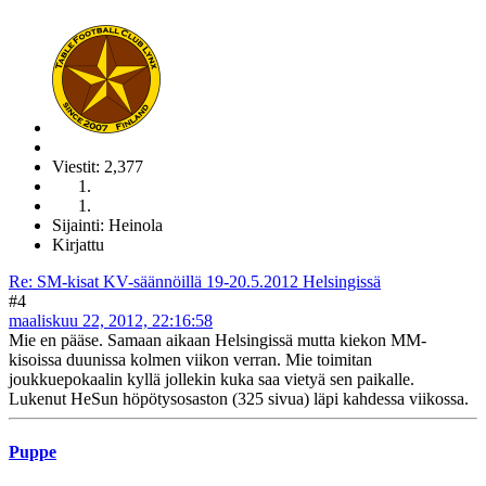
Viestit: 2,377
Sijainti: Heinola
Kirjattu
Re: SM-kisat KV-säännöillä 19-20.5.2012 Helsingissä
#4
maaliskuu 22, 2012, 22:16:58
Mie en pääse. Samaan aikaan Helsingissä mutta kiekon MM-
kisoissa duunissa kolmen viikon verran. Mie toimitan
joukkuepokaalin kyllä jollekin kuka saa vietyä sen paikalle.
Lukenut HeSun höpötysosaston (325 sivua) läpi kahdessa viikossa.
Puppe