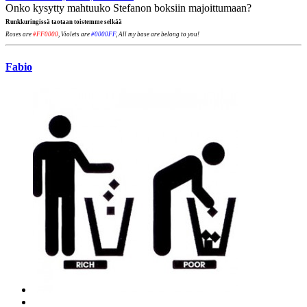
Onko kysytty mahtuuko Stefanon boksiin majoittumaan?
Runkkuringissä taotaan toistemme selkää
Roses are
#FF0000
, Violets are
#0000FF
, All my base are belong to you!
Fabio