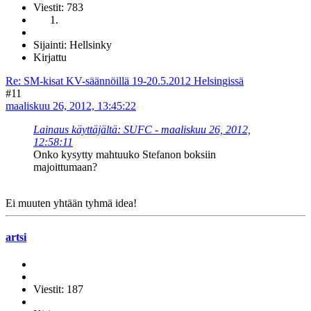
Viestit: 783
Sijainti: Hellsinky
Kirjattu
Re: SM-kisat KV-säännöillä 19-20.5.2012 Helsingissä
#11
maaliskuu 26, 2012, 13:45:22
Lainaus käyttäjältä: SUFC - maaliskuu 26, 2012,
12:58:11
Onko kysytty mahtuuko Stefanon boksiin
majoittumaan?
Ei muuten yhtään tyhmä idea!
artsi
Viestit: 187