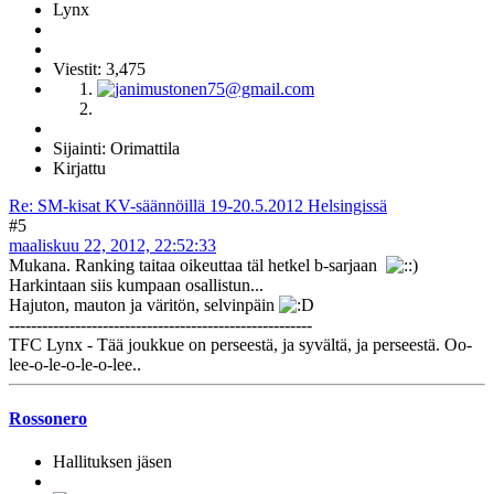
Lynx
Viestit: 3,475
Sijainti: Orimattila
Kirjattu
Re: SM-kisat KV-säännöillä 19-20.5.2012 Helsingissä
#5
maaliskuu 22, 2012, 22:52:33
Mukana. Ranking taitaa oikeuttaa täl hetkel b-sarjaan
Harkintaan siis kumpaan osallistun...
Hajuton, mauton ja väritön, selvinpäin
-------------------------------------------------------
TFC Lynx - Tää joukkue on perseestä, ja syvältä, ja perseestä. Oo-
lee-o-le-o-le-o-lee..
Rossonero
Hallituksen jäsen