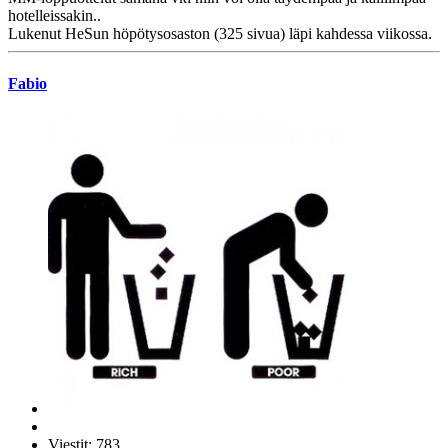
hotelleissakin..
Lukenut HeSun höpötysosaston (325 sivua) läpi kahdessa viikossa.
Fabio
Viestit: 783