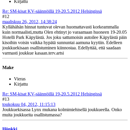
Kirjattu
Re: SM-kisat KV-säännöillä 19-20.5.2012 Helsingissä
#12
maaliskuu 26, 2012, 14:38:24
Kyllähähän hinnat tuntuvat olevan huomattavasti korkeammalla
kuin normaalisti,mutta Olen ehtinyt jo varaamaan huoneen 19-20.05
Hotelli Park Käpylästä. Jos joku sattumoisin autoilee Käpylästä päin
kisoihin voisin vaikka hypätä sunnuntai aamuna kyytiin. Edelleen
joukkuekisaan osallistuminen kiinnostaa. Edellyttää, että saadaan
varmasti joukkue kasaan.terv.artsi
Make
Vieras
Kirjattu
Re: SM-kisat KV-säännöillä 19-20.5.2012 Helsingissä
#13
toukokuu 04, 2012, 11:15:13
Joukkuekisassa Lynx mukana kolmimiehisellä joukkueella. Onko
muita joukkueita osallistumassa?
Hönkki