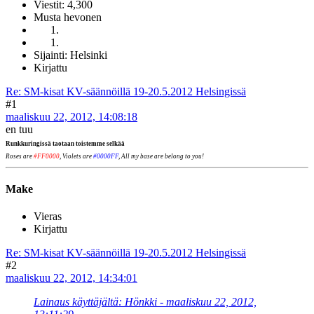
Viestit: 4,300
Musta hevonen
Sijainti: Helsinki
Kirjattu
Re: SM-kisat KV-säännöillä 19-20.5.2012 Helsingissä
#1
maaliskuu 22, 2012, 14:08:18
en tuu
Runkkuringissä taotaan toistemme selkää
Roses are
#FF0000
, Violets are
#0000FF
, All my base are belong to you!
Make
Vieras
Kirjattu
Re: SM-kisat KV-säännöillä 19-20.5.2012 Helsingissä
#2
maaliskuu 22, 2012, 14:34:01
Lainaus käyttäjältä: Hönkki - maaliskuu 22, 2012,