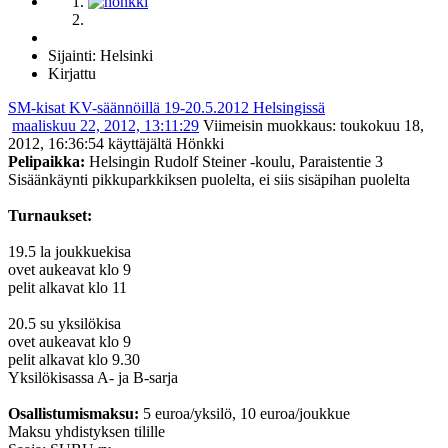
Sijainti: Helsinki
Kirjattu
SM-kisat KV-säännöillä 19-20.5.2012 Helsingissä
maaliskuu 22, 2012, 13:11:29
Viimeisin muokkaus
: toukokuu 18,
2012, 16:36:54 käyttäjältä Hönkki
Pelipaikka:
Helsingin Rudolf Steiner -koulu, Paraistentie 3
Sisäänkäynti pikkuparkkiksen puolelta, ei siis sisäpihan puolelta
Turnaukset:
19.5 la joukkuekisa
ovet aukeavat klo 9
pelit alkavat klo 11
20.5 su yksilökisa
ovet aukeavat klo 9
pelit alkavat klo 9.30
Yksilökisassa A- ja B-sarja
Osallistumismaksu:
5 euroa/yksilö, 10 euroa/joukkue
Maksu yhdistyksen tilille