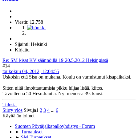
Viestit: 12,758
Sijainti: Helsinki
Kirjattu
Re: SM-kisat KV-säännöillä 19-20.5.2012 Helsingissä
#14
toukokuu 04, 2012, 12:04:55
Uskoisin että Sisu on mukana. Koulu on varmistunut kisapaikaksi.
Sitten niitä ilmoittautumisia pikku hiljaa lisää, kiitos.
Tavoitteena 50 Hesu-kautta. Nyt menossa 39. kausi.
Tulosta
Siirry ylös
Sivuja
1
2
3
4
...
6
Käyttäjän toimet
Suomen Pöytäjalkapalloyhdistys - Forum
►
Turnaukset
►
SM-Turnaukset