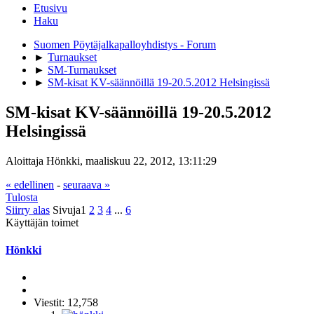
Etusivu
Haku
Suomen Pöytäjalkapalloyhdistys - Forum
►
Turnaukset
►
SM-Turnaukset
►
SM-kisat KV-säännöillä 19-20.5.2012 Helsingissä
SM-kisat KV-säännöillä 19-20.5.2012
Helsingissä
Aloittaja Hönkki, maaliskuu 22, 2012, 13:11:29
« edellinen
-
seuraava »
Tulosta
Siirry alas
Sivuja
1
2
3
4
...
6
Käyttäjän toimet
Hönkki
Viestit: 12,758