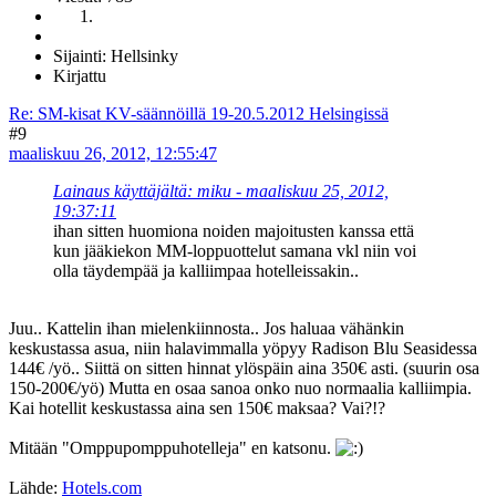
Sijainti: Hellsinky
Kirjattu
Re: SM-kisat KV-säännöillä 19-20.5.2012 Helsingissä
#9
maaliskuu 26, 2012, 12:55:47
Lainaus käyttäjältä: miku - maaliskuu 25, 2012,
19:37:11
ihan sitten huomiona noiden majoitusten kanssa että
kun jääkiekon MM-loppuottelut samana vkl niin voi
olla täydempää ja kalliimpaa hotelleissakin..
Juu.. Kattelin ihan mielenkiinnosta.. Jos haluaa vähänkin
keskustassa asua, niin halavimmalla yöpyy Radison Blu Seasidessa
144€ /yö.. Siittä on sitten hinnat ylöspäin aina 350€ asti. (suurin osa
150-200€/yö) Mutta en osaa sanoa onko nuo normaalia kalliimpia.
Kai hotellit keskustassa aina sen 150€ maksaa? Vai?!?
Mitään "Omppupomppuhotelleja" en katsonu.
Lähde:
Hotels.com