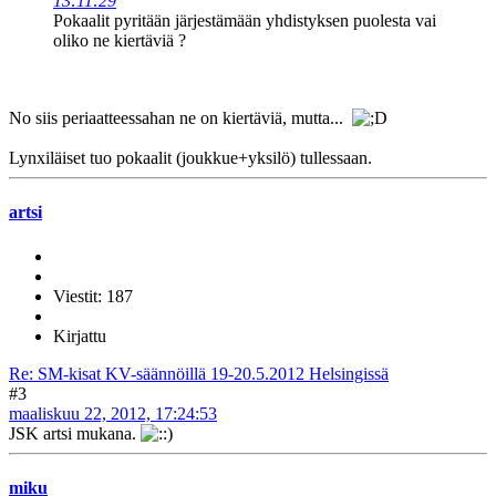
13:11:29
Pokaalit pyritään järjestämään yhdistyksen puolesta vai
oliko ne kiertäviä ?
No siis periaatteessahan ne on kiertäviä, mutta...
Lynxiläiset tuo pokaalit (joukkue+yksilö) tullessaan.
artsi
Viestit: 187
Kirjattu
Re: SM-kisat KV-säännöillä 19-20.5.2012 Helsingissä
#3
maaliskuu 22, 2012, 17:24:53
JSK artsi mukana.
miku