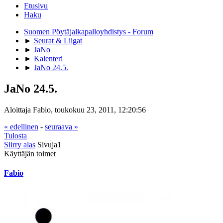
Etusivu
Haku
Suomen Pöytäjalkapalloyhdistys - Forum
►
Seurat & Liigat
►
JaNo
►
Kalenteri
►
JaNo 24.5.
JaNo 24.5.
Aloittaja Fabio, toukokuu 23, 2011, 12:20:56
« edellinen
-
seuraava »
Tulosta
Siirry alas
Sivuja
1
Käyttäjän toimet
Fabio