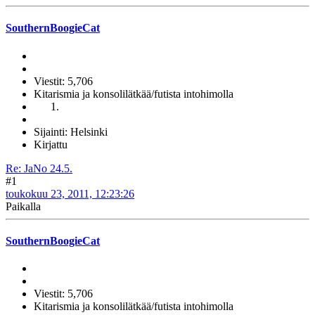
SouthernBoogieCat
Viestit: 5,706
Kitarismia ja konsolilätkää/futista intohimolla
Sijainti: Helsinki
Kirjattu
Re: JaNo 24.5.
#1
toukokuu 23, 2011, 12:23:26
Paikalla
SouthernBoogieCat
Viestit: 5,706
Kitarismia ja konsolilätkää/futista intohimolla