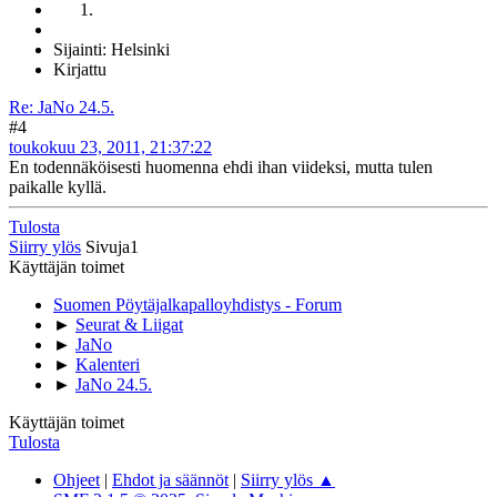
Sijainti: Helsinki
Kirjattu
Re: JaNo 24.5.
#4
toukokuu 23, 2011, 21:37:22
En todennäköisesti huomenna ehdi ihan viideksi, mutta tulen
paikalle kyllä.
Tulosta
Siirry ylös
Sivuja
1
Käyttäjän toimet
Suomen Pöytäjalkapalloyhdistys - Forum
►
Seurat & Liigat
►
JaNo
►
Kalenteri
►
JaNo 24.5.
Käyttäjän toimet
Tulosta
Ohjeet
|
Ehdot ja säännöt
|
Siirry ylös ▲