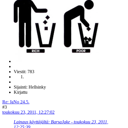
Viestit: 783
Sijainti: Hellsinky
Kirjattu
Re: JaNo 24.5.
#3
toukokuu 23, 2011, 12:27:02
Lainaus käyttäjältä: BarsaJake - toukokuu 23, 2011,
12:25:39