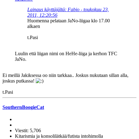
Lainaus käyttäjältä: Fabio - toukokuu 23,
2011, 12:20:56
Huomenna pelataan JaNo-liigaa klo 17.00
alkaen
t.Pasi
Luulin että liigan nimi on HeHe-liiga ja kerhon TFC
JaNo.
Ei meillä Jakiksessa oo niin tarkkaa.. Joskus nukutaan sillan alla,
joskus putkassa!
t.Pasi
SouthernBoogieCat
Viestit: 5,706
Kitarismia ja konsolilätkää/futista intohimolla