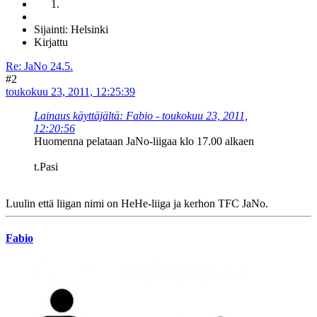
Sijainti: Helsinki
Kirjattu
Re: JaNo 24.5.
#2
toukokuu 23, 2011, 12:25:39
Lainaus käyttäjältä: Fabio - toukokuu 23, 2011,
12:20:56
Huomenna pelataan JaNo-liigaa klo 17.00 alkaen
t.Pasi
Luulin että liigan nimi on HeHe-liiga ja kerhon TFC JaNo.
Fabio