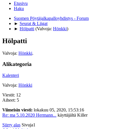
Etusivu
Haku
Suomen Pöytäjalkapalloyhdistys - Forum
►
Seurat & Liigat
►
Hölpatti
(Valvoja:
Hönkki
)
Hölpatti
Valvoja:
Hönkki
.
Alikategoria
Kalenteri
Valvoja:
Hönkki
Viestit: 12
Aiheet: 5
Viimeisin viesti:
lokakuu 05, 2020, 15:53:16
Re: ma 5.10.2020 Hermann...
käyttäjältä Killer
Siirry alas
Sivuja
1