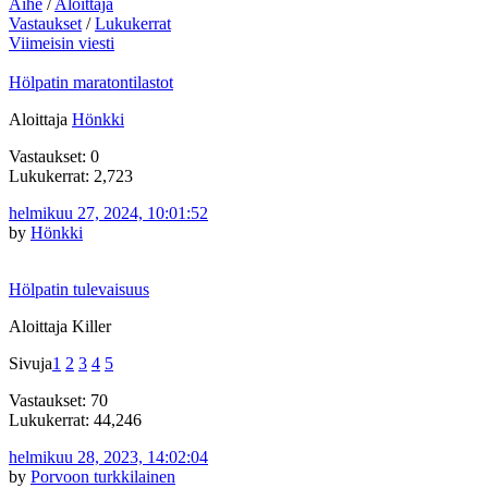
Aihe
/
Aloittaja
Vastaukset
/
Lukukerrat
Viimeisin viesti
Hölpatin maratontilastot
Aloittaja
Hönkki
Vastaukset: 0
Lukukerrat: 2,723
helmikuu 27, 2024, 10:01:52
by
Hönkki
Hölpatin tulevaisuus
Aloittaja Killer
Sivuja
1
2
3
4
5
Vastaukset: 70
Lukukerrat: 44,246
helmikuu 28, 2023, 14:02:04
by
Porvoon turkkilainen