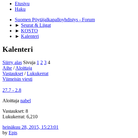
Etusivu
Haku
Suomen Pöytäjalkapalloyhdistys - Forum
►
Seurat & Liigat
►
KOSTO
►
Kalenteri
Kalenteri
Siirry alas
Sivuja
1
2
3
4
Aihe
/
Aloittaja
Vastaukset
/
Lukukerrat
Viimeisin viesti
27.7 - 2.8
Aloittaja
nabel
Vastaukset: 8
Lukukerrat: 6,210
heinäkuu 28, 2015, 15:23:01
by
Epis