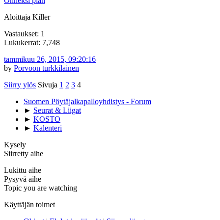
Onneksi pian
Aloittaja Killer
Vastaukset: 1
Lukukerrat: 7,748
tammikuu 26, 2015, 09:20:16
by
Porvoon turkkilainen
Siirry ylös
Sivuja
1
2
3
4
Suomen Pöytäjalkapalloyhdistys - Forum
►
Seurat & Liigat
►
KOSTO
►
Kalenteri
Kysely
Siirretty aihe
Lukittu aihe
Pysyvä aihe
Topic you are watching
Käyttäjän toimet