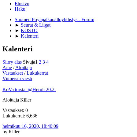
Etusivu
Haku
Suomen Pöytäjalkapalloyhdistys - Forum
►
Seurat & Liigat
►
KOSTO
►
Kalenteri
Kalenteri
Siirry alas
Sivuja
1
2
3
4
Aihe
/
Aloittaja
Vastaukset
/
Lukukerrat
Viimeisin viesti
KoVa torstai @Heruli 20.2.
Aloittaja Killer
Vastaukset: 0
Lukukerrat: 6,636
helmikuu 16, 2020, 18:40:09
by Killer