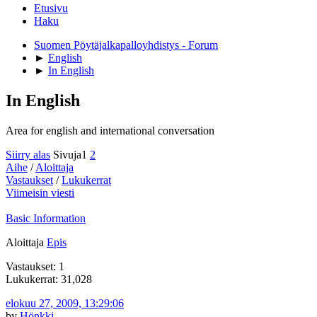
Etusivu
Haku
Suomen Pöytäjalkapalloyhdistys - Forum
►
English
►
In English
In English
Area for english and international conversation
Siirry alas
Sivuja
1
2
Aihe
/
Aloittaja
Vastaukset
/
Lukukerrat
Viimeisin viesti
Basic Information
Aloittaja
Epis
Vastaukset: 1
Lukukerrat: 31,028
elokuu 27, 2009, 13:29:06
by
Hönkki