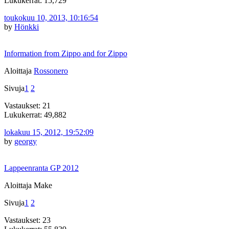
Lukukerrat: 15,729
toukokuu 10, 2013, 10:16:54
by
Hönkki
Information from Zippo and for Zippo
Aloittaja
Rossonero
Sivuja
1
2
Vastaukset: 21
Lukukerrat: 49,882
lokakuu 15, 2012, 19:52:09
by
georgy
Lappeenranta GP 2012
Aloittaja Make
Sivuja
1
2
Vastaukset: 23