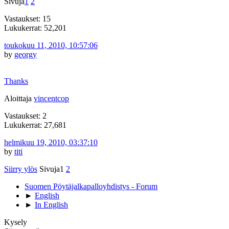
Sivuja
1
2
Vastaukset: 15
Lukukerrat: 52,201
toukokuu 11, 2010, 10:57:06
by
georgy
Thanks
Aloittaja
vincentcop
Vastaukset: 2
Lukukerrat: 27,681
helmikuu 19, 2010, 03:37:10
by
titi
Siirry ylös
Sivuja
1
2
Suomen Pöytäjalkapalloyhdistys - Forum
►
English
►
In English
Kysely