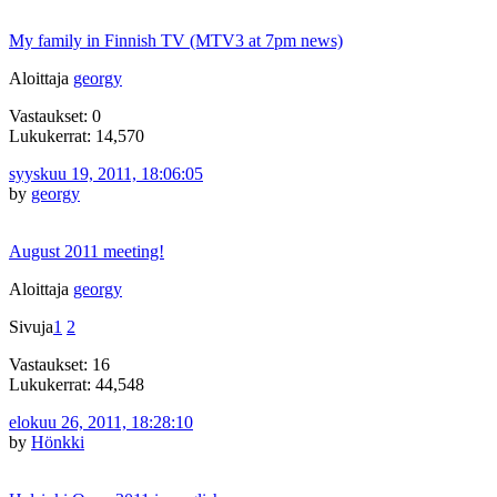
My family in Finnish TV (MTV3 at 7pm news)
Aloittaja
georgy
Vastaukset: 0
Lukukerrat: 14,570
syyskuu 19, 2011, 18:06:05
by
georgy
August 2011 meeting!
Aloittaja
georgy
Sivuja
1
2
Vastaukset: 16
Lukukerrat: 44,548
elokuu 26, 2011, 18:28:10
by
Hönkki