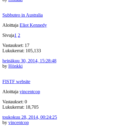
Subbuteo in Australia
Aloittaja
Eliot Kennedy
Sivuja
1
2
Vastaukset: 17
Lukukerrat: 105,133
heinäkuu 30, 2014, 15:28:48
by
Hönkki
FISTF website
Aloittaja
vincentcop
Vastaukset: 0
Lukukerrat: 18,705
toukokuu 28, 2014, 00:24:25
by
vincentcop