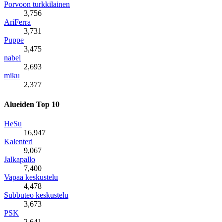
Porvoon turkkilainen
3,756
AriFerra
3,731
Puppe
3,475
nabel
2,693
miku
2,377
Alueiden Top 10
HeSu
16,947
Kalenteri
9,067
Jalkapallo
7,400
Vapaa keskustelu
4,478
Subbuteo keskustelu
3,673
PSK
2,641