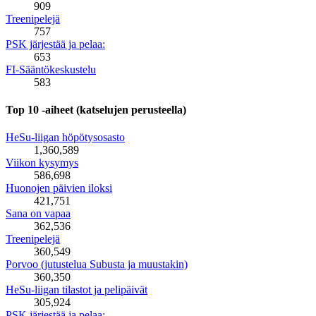
909
Treenipelejä
757
PSK järjestää ja pelaa:
653
FI-Sääntökeskustelu
583
Top 10 -aiheet (katselujen perusteella)
HeSu-liigan höpötysosasto
1,360,589
Viikon kysymys
586,698
Huonojen päivien iloksi
421,751
Sana on vapaa
362,536
Treenipelejä
360,549
Porvoo (jutustelua Subusta ja muustakin)
360,350
HeSu-liigan tilastot ja pelipäivät
305,924
PSK järjestää ja pelaa: