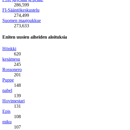
286,599
FI-Sääntökeskustelu
274,499
Suomen maajoukkue
273,633
Eniten uusien aiheiden aloituksia
Hönkki
620
kesämesu
245
Rossonero
201
Puppe
148
nabel
139
Hovimestari
131
Epis
108
miku
107