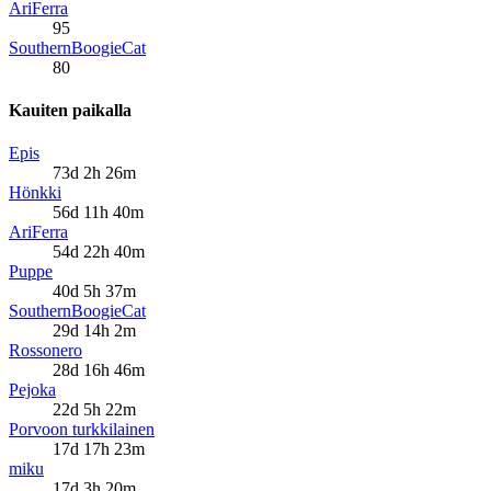
AriFerra
95
SouthernBoogieCat
80
Kauiten paikalla
Epis
73d 2h 26m
Hönkki
56d 11h 40m
AriFerra
54d 22h 40m
Puppe
40d 5h 37m
SouthernBoogieCat
29d 14h 2m
Rossonero
28d 16h 46m
Pejoka
22d 5h 22m
Porvoon turkkilainen
17d 17h 23m
miku
17d 3h 20m