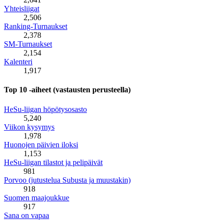
Yhteisliigat
2,506
Ranking-Turnaukset
2,378
SM-Turnaukset
2,154
Kalenteri
1,917
Top 10 -aiheet (vastausten perusteella)
HeSu-liigan höpötysosasto
5,240
Viikon kysymys
1,978
Huonojen päivien iloksi
1,153
HeSu-liigan tilastot ja pelipäivät
981
Porvoo (jutustelua Subusta ja muustakin)
918
Suomen maajoukkue
917
Sana on vapaa