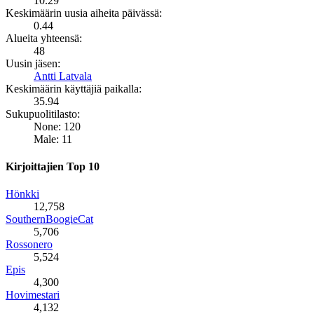
10.29
Keskimäärin uusia aiheita päivässä:
0.44
Alueita yhteensä:
48
Uusin jäsen:
Antti Latvala
Keskimäärin käyttäjiä paikalla:
35.94
Sukupuolitilasto:
None: 120
Male: 11
Kirjoittajien Top 10
Hönkki
12,758
SouthernBoogieCat
5,706
Rossonero
5,524
Epis
4,300
Hovimestari
4,132