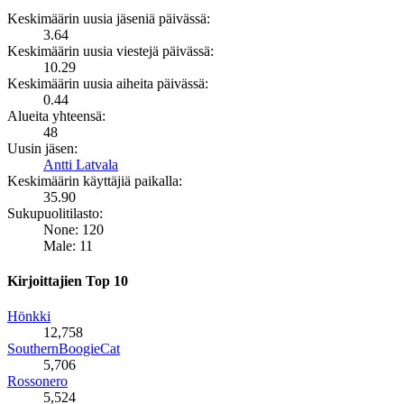
Keskimäärin uusia jäseniä päivässä:
3.64
Keskimäärin uusia viestejä päivässä:
10.29
Keskimäärin uusia aiheita päivässä:
0.44
Alueita yhteensä:
48
Uusin jäsen:
Antti Latvala
Keskimäärin käyttäjiä paikalla:
35.90
Sukupuolitilasto:
None: 120
Male: 11
Kirjoittajien Top 10
Hönkki
12,758
SouthernBoogieCat
5,706
Rossonero
5,524