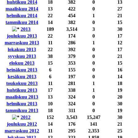
huhtikuu 2014
18
382
0
13
maaliskuu 2014
13
422
0
27
helmikuu 2014
22
454
1
21
tammikuu 2014
14
382
0
15
2013
189
3,514
3
30
joulukuu 2013
22
174
0
17
marraskuu 2013
11
286
1
12
lokakuu 2013
22
392
0
17
syyskuu 2013
38
379
0
21
elokuu 2013
15
353
0
15
heinäkuu 2013
6
155
0
16
kesäkuu 2013
6
197
0
14
toukokuu 2013
11
281
1
18
huhtikuu 2013
17
338
1
19
maaliskuu 2013
13
324
0
20
helmikuu 2013
10
324
0
30
tammikuu 2013
18
311
0
19
2012
152
3,543
15,247
30
joulukuu 2012
14
176
141
21
marraskuu 2012
11
295
2,353
25
lokakuu 2012
12
323
1,858
19