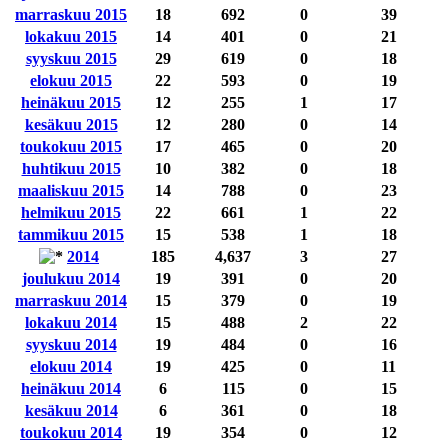
marraskuu 2015
18
692
0
39
lokakuu 2015
14
401
0
21
syyskuu 2015
29
619
0
18
elokuu 2015
22
593
0
19
heinäkuu 2015
12
255
1
17
kesäkuu 2015
12
280
0
14
toukokuu 2015
17
465
0
20
huhtikuu 2015
10
382
0
18
maaliskuu 2015
14
788
0
23
helmikuu 2015
22
661
1
22
tammikuu 2015
15
538
1
18
2014
185
4,637
3
27
joulukuu 2014
19
391
0
20
marraskuu 2014
15
379
0
19
lokakuu 2014
15
488
2
22
syyskuu 2014
19
484
0
16
elokuu 2014
19
425
0
11
heinäkuu 2014
6
115
0
15
kesäkuu 2014
6
361
0
18
toukokuu 2014
19
354
0
12