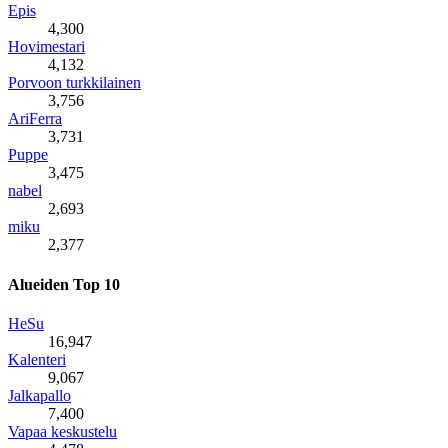
Epis
4,300
Hovimestari
4,132
Porvoon turkkilainen
3,756
AriFerra
3,731
Puppe
3,475
nabel
2,693
miku
2,377
Alueiden Top 10
HeSu
16,947
Kalenteri
9,067
Jalkapallo
7,400
Vapaa keskustelu