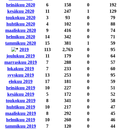
heinäkuu 2020
6
158
0
192
kesäkuu 2020
11
247
1
129
toukokuu 2020
3
93
0
79
huhtikuu 2020
4
102
0
88
maaliskuu 2020
9
416
0
74
helmikuu 2020
14
342
0
71
tammikuu 2020
15
381
1
59
2019
113
2,763
0
95
joulukuu 2019
11
179
0
64
marraskuu 2019
7
288
0
57
lokakuu 2019
7
233
0
60
syyskuu 2019
13
253
0
95
elokuu 2019
17
181
0
59
heinäkuu 2019
10
227
0
51
kesäkuu 2019
5
172
0
52
toukokuu 2019
8
341
0
58
huhtikuu 2019
10
217
0
47
maaliskuu 2019
8
292
0
45
helmikuu 2019
10
260
0
46
tammikuu 2019
7
120
0
44