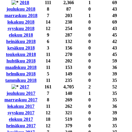
2018
111
2,366
1
69
joulukuu 2018
8
87
0
43
marraskuu 2018
7
203
1
49
lokakuu 2018
14
238
0
69
syyskuu 2018
12
254
0
43
elokuu 2018
9
287
0
45
heinäkuu 2018
6
132
0
42
kesäkuu 2018
3
156
0
43
toukokuu 2018
11
270
0
45
huhtikuu 2018
14
202
0
59
maaliskuu 2018
11
153
0
36
helmikuu 2018
5
149
0
39
tammikuu 2018
11
235
0
35
2017
161
4,705
2
52
joulukuu 2017
7
140
1
35
marraskuu 2017
8
269
0
35
lokakuu 2017
11
262
0
36
syyskuu 2017
12
321
0
39
elokuu 2017
18
519
0
39
heinäkuu 2017
12
379
0
35