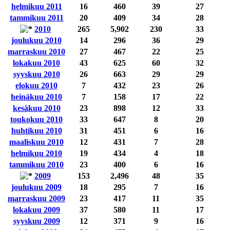
helmikuu 2011
16
460
39
27
tammikuu 2011
20
409
34
28
2010
265
5,902
230
33
joulukuu 2010
14
296
36
29
marraskuu 2010
27
467
22
25
lokakuu 2010
43
625
60
32
syyskuu 2010
26
663
29
29
elokuu 2010
7
432
23
26
heinäkuu 2010
7
158
17
22
kesäkuu 2010
23
898
12
33
toukokuu 2010
33
647
8
20
huhtikuu 2010
31
451
6
16
maaliskuu 2010
12
431
7
28
helmikuu 2010
19
434
4
18
tammikuu 2010
23
400
6
16
2009
153
2,496
48
35
joulukuu 2009
18
295
7
16
marraskuu 2009
23
417
11
35
lokakuu 2009
37
580
11
17
syyskuu 2009
12
371
9
16