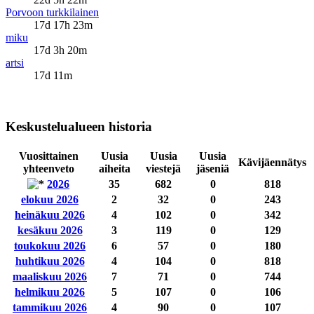
Porvoon turkkilainen
17d 17h 23m
miku
17d 3h 20m
artsi
17d 11m
Keskustelualueen historia
Vuosittainen
Uusia
Uusia
Uusia
Kävijäennätys
yhteenveto
aiheita
viestejä
jäseniä
2026
35
682
0
818
elokuu 2026
2
32
0
243
heinäkuu 2026
4
102
0
342
kesäkuu 2026
3
119
0
129
toukokuu 2026
6
57
0
180
huhtikuu 2026
4
104
0
818
maaliskuu 2026
7
71
0
744
helmikuu 2026
5
107
0
106
tammikuu 2026
4
90
0
107