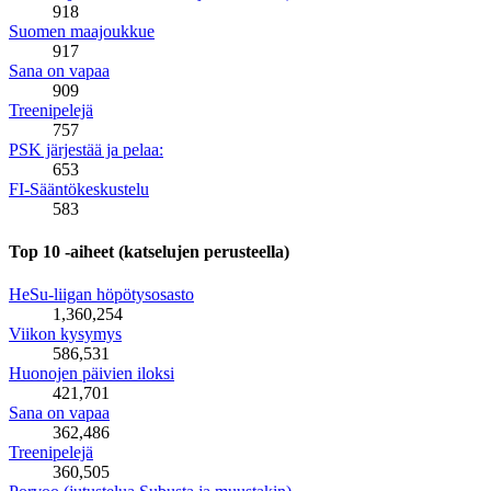
918
Suomen maajoukkue
917
Sana on vapaa
909
Treenipelejä
757
PSK järjestää ja pelaa:
653
FI-Sääntökeskustelu
583
Top 10 -aiheet (katselujen perusteella)
HeSu-liigan höpötysosasto
1,360,254
Viikon kysymys
586,531
Huonojen päivien iloksi
421,701
Sana on vapaa
362,486
Treenipelejä
360,505