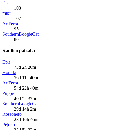
Epis
108
miku
107
AriFerra
95
SouthernBoogieCat
80
Kauiten paikalla
Epis
73d 2h 26m
Hönkki
56d 11h 40m
AriFerra
54d 22h 40m
Puppe
40d 5h 37m
SouthernBoogieCat
29d 14h 2m
Rossonero
28d 16h 46m
Pejoka
22d 5h 22m