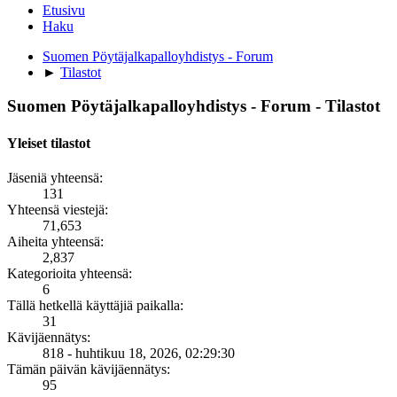
Etusivu
Haku
Suomen Pöytäjalkapalloyhdistys - Forum
►
Tilastot
Suomen Pöytäjalkapalloyhdistys - Forum - Tilastot
Yleiset tilastot
Jäseniä yhteensä:
131
Yhteensä viestejä:
71,653
Aiheita yhteensä:
2,837
Kategorioita yhteensä:
6
Tällä hetkellä käyttäjiä paikalla:
31
Kävijäennätys:
818 - huhtikuu 18, 2026, 02:29:30
Tämän päivän kävijäennätys:
95