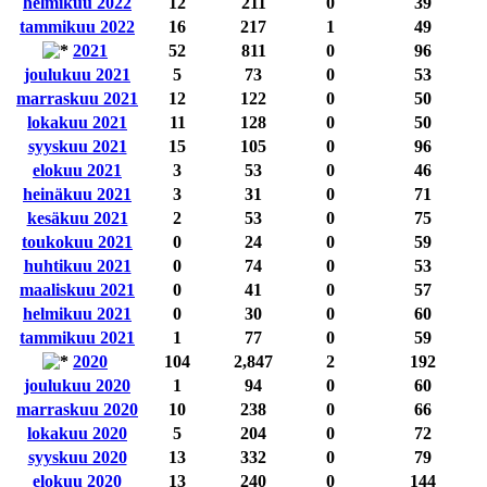
helmikuu 2022
12
211
0
39
tammikuu 2022
16
217
1
49
2021
52
811
0
96
joulukuu 2021
5
73
0
53
marraskuu 2021
12
122
0
50
lokakuu 2021
11
128
0
50
syyskuu 2021
15
105
0
96
elokuu 2021
3
53
0
46
heinäkuu 2021
3
31
0
71
kesäkuu 2021
2
53
0
75
toukokuu 2021
0
24
0
59
huhtikuu 2021
0
74
0
53
maaliskuu 2021
0
41
0
57
helmikuu 2021
0
30
0
60
tammikuu 2021
1
77
0
59
2020
104
2,847
2
192
joulukuu 2020
1
94
0
60
marraskuu 2020
10
238
0
66
lokakuu 2020
5
204
0
72
syyskuu 2020
13
332
0
79
elokuu 2020
13
240
0
144