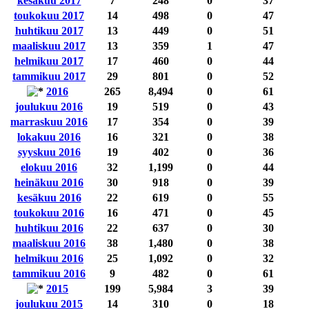
kesäkuu 2017
7
248
0
37
toukokuu 2017
14
498
0
47
huhtikuu 2017
13
449
0
51
maaliskuu 2017
13
359
1
47
helmikuu 2017
17
460
0
44
tammikuu 2017
29
801
0
52
2016
265
8,494
0
61
joulukuu 2016
19
519
0
43
marraskuu 2016
17
354
0
39
lokakuu 2016
16
321
0
38
syyskuu 2016
19
402
0
36
elokuu 2016
32
1,199
0
44
heinäkuu 2016
30
918
0
39
kesäkuu 2016
22
619
0
55
toukokuu 2016
16
471
0
45
huhtikuu 2016
22
637
0
30
maaliskuu 2016
38
1,480
0
38
helmikuu 2016
25
1,092
0
32
tammikuu 2016
9
482
0
61
2015
199
5,984
3
39
joulukuu 2015
14
310
0
18