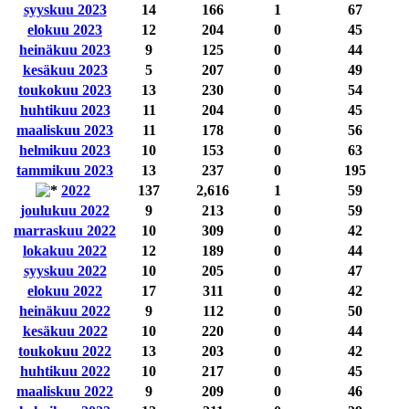
syyskuu 2023
14
166
1
67
elokuu 2023
12
204
0
45
heinäkuu 2023
9
125
0
44
kesäkuu 2023
5
207
0
49
toukokuu 2023
13
230
0
54
huhtikuu 2023
11
204
0
45
maaliskuu 2023
11
178
0
56
helmikuu 2023
10
153
0
63
tammikuu 2023
13
237
0
195
2022
137
2,616
1
59
joulukuu 2022
9
213
0
59
marraskuu 2022
10
309
0
42
lokakuu 2022
12
189
0
44
syyskuu 2022
10
205
0
47
elokuu 2022
17
311
0
42
heinäkuu 2022
9
112
0
50
kesäkuu 2022
10
220
0
44
toukokuu 2022
13
203
0
42
huhtikuu 2022
10
217
0
45
maaliskuu 2022
9
209
0
46