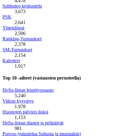
4,478
Subbuteo keskustelu
3,673
PSK
2,641
Yhteisliigat
2,506
Ranking-Turnaukset
2,378
SM-Turnaukset
2,154
Kalenteri
1,917
Top 10 -aiheet (vastausten perusteella)
HeSu-liigan höpötysosasto
5,240
Viikon kysymys
1,978
Huonojen päivien iloksi
1,153
HeSu-liigan tilastot ja pelipäivät
981
Porvoo (jutustelua Subusta ja muustakin)