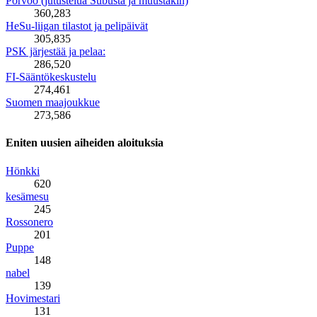
Porvoo (jutustelua Subusta ja muustakin)
360,283
HeSu-liigan tilastot ja pelipäivät
305,835
PSK järjestää ja pelaa:
286,520
FI-Sääntökeskustelu
274,461
Suomen maajoukkue
273,586
Eniten uusien aiheiden aloituksia
Hönkki
620
kesämesu
245
Rossonero
201
Puppe
148
nabel
139
Hovimestari
131