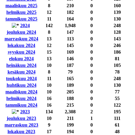
maaliskuu 2025
8
210
0
160
helmikuu 2025
12
182
0
139
tammikuu 2025
11
164
0
130
2024
142
1,948
0
248
joulukuu 2024
8
147
0
128
marraskuu 2024
13
113
0
143
lokakuu 2024
12
145
0
246
syyskuu 2024
15
169
0
186
elokuu 2024
13
146
0
81
heinäkuu 2024
10
187
0
105
kesäkuu 2024
8
79
0
78
toukokuu 2024
11
165
0
248
huhtikuu 2024
10
189
0
130
maaliskuu 2024
10
205
0
77
helmikuu 2024
16
188
0
55
tammikuu 2024
16
215
0
122
2023
134
2,308
2
195
joulukuu 2023
10
211
1
111
marraskuu 2023
9
199
0
61
lokakuu 2023
17
194
0
48