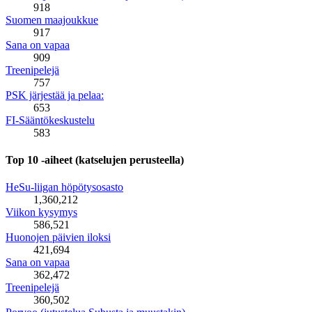
918
Suomen maajoukkue
917
Sana on vapaa
909
Treenipelejä
757
PSK järjestää ja pelaa:
653
FI-Sääntökeskustelu
583
Top 10 -aiheet (katselujen perusteella)
HeSu-liigan höpötysosasto
1,360,212
Viikon kysymys
586,521
Huonojen päivien iloksi
421,694
Sana on vapaa
362,472
Treenipelejä
360,502