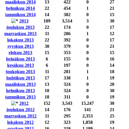
maaliskuu 2014
13
422
0
27
helmikuu 2014
22
454
1
21
tammikuu 2014
14
382
0
15
2013
189
3,514
3
30
joulukuu 2013
22
174
0
17
marraskuu 2013
11
286
1
12
lokakuu 2013
22
392
0
17
syyskuu 2013
38
379
0
21
elokuu 2013
15
353
0
15
heinäkuu 2013
6
155
0
16
kesäkuu 2013
6
197
0
14
toukokuu 2013
11
281
1
18
huhtikuu 2013
17
338
1
19
maaliskuu 2013
13
324
0
20
helmikuu 2013
10
324
0
30
tammikuu 2013
18
311
0
19
2012
152
3,543
15,247
30
joulukuu 2012
14
176
141
21
marraskuu 2012
11
295
2,353
25
lokakuu 2012
12
323
1,858
19
syyskuu 2012
16
319
1,189
14