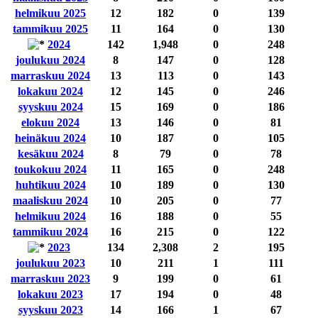
helmikuu 2025
12
182
0
139
tammikuu 2025
11
164
0
130
2024
142
1,948
0
248
joulukuu 2024
8
147
0
128
marraskuu 2024
13
113
0
143
lokakuu 2024
12
145
0
246
syyskuu 2024
15
169
0
186
elokuu 2024
13
146
0
81
heinäkuu 2024
10
187
0
105
kesäkuu 2024
8
79
0
78
toukokuu 2024
11
165
0
248
huhtikuu 2024
10
189
0
130
maaliskuu 2024
10
205
0
77
helmikuu 2024
16
188
0
55
tammikuu 2024
16
215
0
122
2023
134
2,308
2
195
joulukuu 2023
10
211
1
111
marraskuu 2023
9
199
0
61
lokakuu 2023
17
194
0
48
syyskuu 2023
14
166
1
67