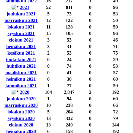
tammikuu 2022
16
217
1
49
2021
52
811
0
96
joulukuu 2021
5
73
0
53
marraskuu 2021
12
122
0
50
lokakuu 2021
11
128
0
50
syyskuu 2021
15
105
0
96
elokuu 2021
3
53
0
46
heinäkuu 2021
3
31
0
71
kesäkuu 2021
2
53
0
75
toukokuu 2021
0
24
0
59
huhtikuu 2021
0
74
0
53
maaliskuu 2021
0
41
0
57
helmikuu 2021
0
30
0
60
tammikuu 2021
1
77
0
59
2020
104
2,847
2
192
joulukuu 2020
1
94
0
60
marraskuu 2020
10
238
0
66
lokakuu 2020
5
204
0
72
syyskuu 2020
13
332
0
79
elokuu 2020
13
240
0
144
heinäkuu 2020
6
158
0
192