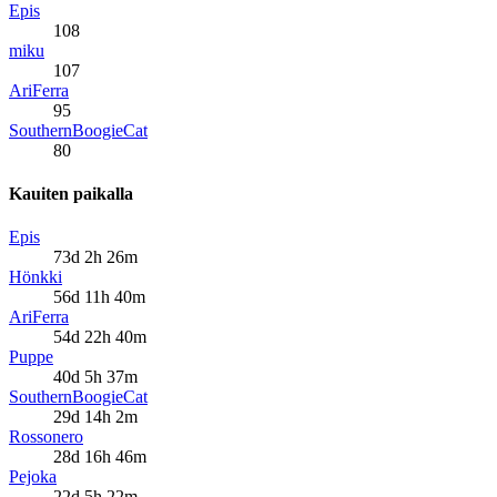
Epis
108
miku
107
AriFerra
95
SouthernBoogieCat
80
Kauiten paikalla
Epis
73d 2h 26m
Hönkki
56d 11h 40m
AriFerra
54d 22h 40m
Puppe
40d 5h 37m
SouthernBoogieCat
29d 14h 2m
Rossonero
28d 16h 46m
Pejoka
22d 5h 22m