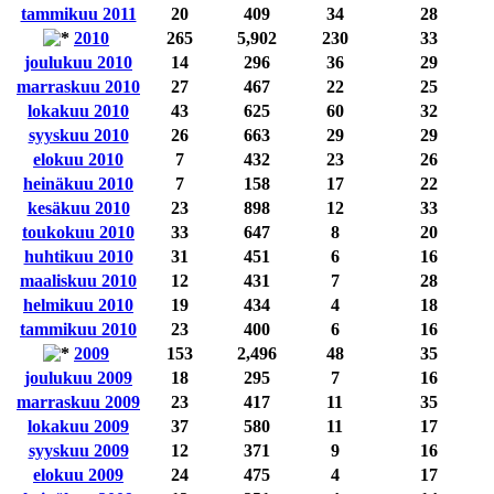
tammikuu 2011
20
409
34
28
2010
265
5,902
230
33
joulukuu 2010
14
296
36
29
marraskuu 2010
27
467
22
25
lokakuu 2010
43
625
60
32
syyskuu 2010
26
663
29
29
elokuu 2010
7
432
23
26
heinäkuu 2010
7
158
17
22
kesäkuu 2010
23
898
12
33
toukokuu 2010
33
647
8
20
huhtikuu 2010
31
451
6
16
maaliskuu 2010
12
431
7
28
helmikuu 2010
19
434
4
18
tammikuu 2010
23
400
6
16
2009
153
2,496
48
35
joulukuu 2009
18
295
7
16
marraskuu 2009
23
417
11
35
lokakuu 2009
37
580
11
17
syyskuu 2009
12
371
9
16
elokuu 2009
24
475
4
17