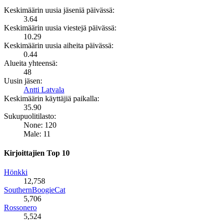
Keskimäärin uusia jäseniä päivässä:
3.64
Keskimäärin uusia viestejä päivässä:
10.29
Keskimäärin uusia aiheita päivässä:
0.44
Alueita yhteensä:
48
Uusin jäsen:
Antti Latvala
Keskimäärin käyttäjiä paikalla:
35.90
Sukupuolitilasto:
None: 120
Male: 11
Kirjoittajien Top 10
Hönkki
12,758
SouthernBoogieCat
5,706
Rossonero
5,524