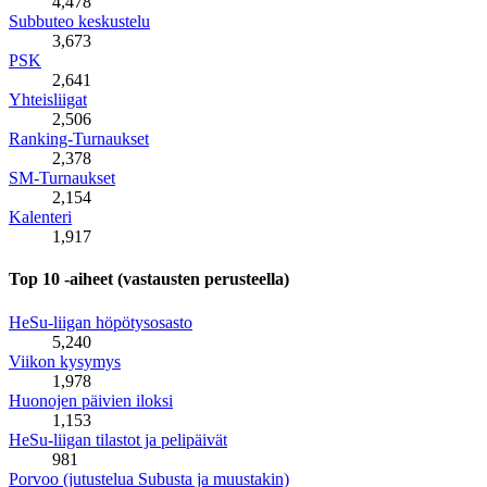
4,478
Subbuteo keskustelu
3,673
PSK
2,641
Yhteisliigat
2,506
Ranking-Turnaukset
2,378
SM-Turnaukset
2,154
Kalenteri
1,917
Top 10 -aiheet (vastausten perusteella)
HeSu-liigan höpötysosasto
5,240
Viikon kysymys
1,978
Huonojen päivien iloksi
1,153
HeSu-liigan tilastot ja pelipäivät
981
Porvoo (jutustelua Subusta ja muustakin)