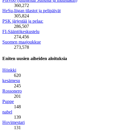
Porvoo (jutustelua Subusta ja muustakin)
360,272
HeSu-liigan tilastot ja pelipäivät
305,824
PSK järjestää ja pelaa:
286,507
FI-Sääntökeskustelu
274,456
Suomen maajoukkue
273,578
Eniten uusien aiheiden aloituksia
Hönkki
620
kesämesu
245
Rossonero
201
Puppe
148
nabel
139
Hovimestari
131