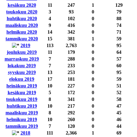
kesäkuu 2020
11
247
1
129
toukokuu 2020
3
93
0
79
huhtikuu 2020
4
102
0
88
maaliskuu 2020
9
416
0
74
helmikuu 2020
14
342
0
71
tammikuu 2020
15
381
1
59
2019
113
2,763
0
95
joulukuu 2019
11
179
0
64
marraskuu 2019
7
288
0
57
lokakuu 2019
7
233
0
60
syyskuu 2019
13
253
0
95
elokuu 2019
17
181
0
59
heinäkuu 2019
10
227
0
51
kesäkuu 2019
5
172
0
52
toukokuu 2019
8
341
0
58
huhtikuu 2019
10
217
0
47
maaliskuu 2019
8
292
0
45
helmikuu 2019
10
260
0
46
tammikuu 2019
7
120
0
44
2018
111
2,366
1
69