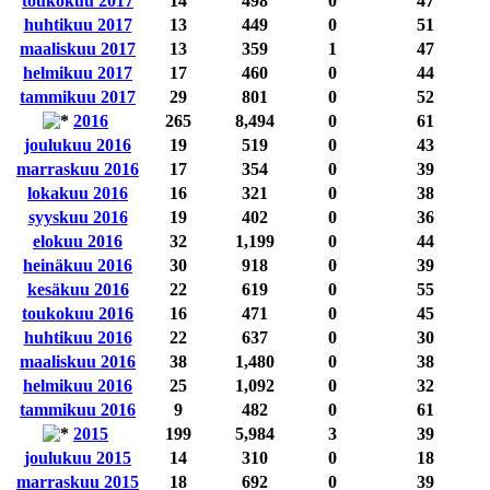
toukokuu 2017
14
498
0
47
huhtikuu 2017
13
449
0
51
maaliskuu 2017
13
359
1
47
helmikuu 2017
17
460
0
44
tammikuu 2017
29
801
0
52
2016
265
8,494
0
61
joulukuu 2016
19
519
0
43
marraskuu 2016
17
354
0
39
lokakuu 2016
16
321
0
38
syyskuu 2016
19
402
0
36
elokuu 2016
32
1,199
0
44
heinäkuu 2016
30
918
0
39
kesäkuu 2016
22
619
0
55
toukokuu 2016
16
471
0
45
huhtikuu 2016
22
637
0
30
maaliskuu 2016
38
1,480
0
38
helmikuu 2016
25
1,092
0
32
tammikuu 2016
9
482
0
61
2015
199
5,984
3
39
joulukuu 2015
14
310
0
18
marraskuu 2015
18
692
0
39