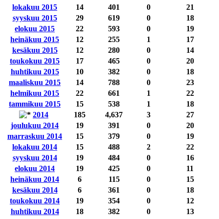
lokakuu 2015
14
401
0
21
syyskuu 2015
29
619
0
18
elokuu 2015
22
593
0
19
heinäkuu 2015
12
255
1
17
kesäkuu 2015
12
280
0
14
toukokuu 2015
17
465
0
20
huhtikuu 2015
10
382
0
18
maaliskuu 2015
14
788
0
23
helmikuu 2015
22
661
1
22
tammikuu 2015
15
538
1
18
2014
185
4,637
3
27
joulukuu 2014
19
391
0
20
marraskuu 2014
15
379
0
19
lokakuu 2014
15
488
2
22
syyskuu 2014
19
484
0
16
elokuu 2014
19
425
0
11
heinäkuu 2014
6
115
0
15
kesäkuu 2014
6
361
0
18
toukokuu 2014
19
354
0
12
huhtikuu 2014
18
382
0
13