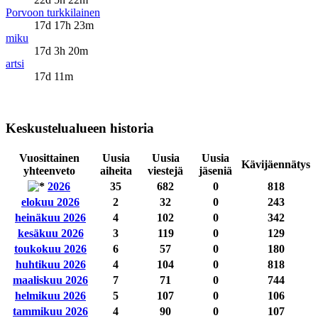
Porvoon turkkilainen
17d 17h 23m
miku
17d 3h 20m
artsi
17d 11m
Keskustelualueen historia
Vuosittainen
Uusia
Uusia
Uusia
Kävijäennätys
yhteenveto
aiheita
viestejä
jäseniä
2026
35
682
0
818
elokuu 2026
2
32
0
243
heinäkuu 2026
4
102
0
342
kesäkuu 2026
3
119
0
129
toukokuu 2026
6
57
0
180
huhtikuu 2026
4
104
0
818
maaliskuu 2026
7
71
0
744
helmikuu 2026
5
107
0
106
tammikuu 2026
4
90
0
107