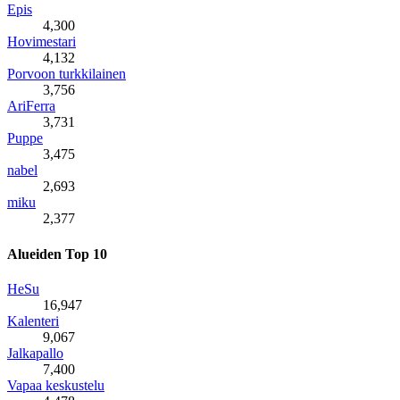
Epis
4,300
Hovimestari
4,132
Porvoon turkkilainen
3,756
AriFerra
3,731
Puppe
3,475
nabel
2,693
miku
2,377
Alueiden Top 10
HeSu
16,947
Kalenteri
9,067
Jalkapallo
7,400
Vapaa keskustelu