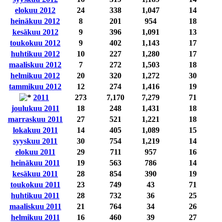
elokuu 2012
24
338
1,047
14
heinäkuu 2012
8
201
954
18
kesäkuu 2012
9
396
1,091
13
toukokuu 2012
9
402
1,143
17
huhtikuu 2012
10
227
1,280
17
maaliskuu 2012
7
272
1,503
18
helmikuu 2012
20
320
1,272
30
tammikuu 2012
12
274
1,416
19
2011
273
7,170
7,279
71
joulukuu 2011
18
248
1,431
18
marraskuu 2011
27
521
1,221
18
lokakuu 2011
14
405
1,089
15
syyskuu 2011
30
754
1,219
14
elokuu 2011
29
711
957
16
heinäkuu 2011
19
563
786
14
kesäkuu 2011
28
854
390
19
toukokuu 2011
23
749
43
71
huhtikuu 2011
28
732
36
25
maaliskuu 2011
21
764
34
26
helmikuu 2011
16
460
39
27