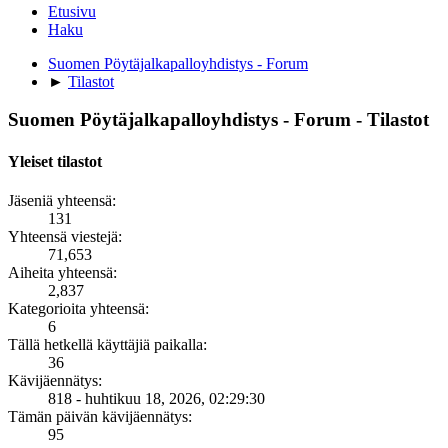
Etusivu
Haku
Suomen Pöytäjalkapalloyhdistys - Forum
►
Tilastot
Suomen Pöytäjalkapalloyhdistys - Forum - Tilastot
Yleiset tilastot
Jäseniä yhteensä:
131
Yhteensä viestejä:
71,653
Aiheita yhteensä:
2,837
Kategorioita yhteensä:
6
Tällä hetkellä käyttäjiä paikalla:
36
Kävijäennätys:
818 - huhtikuu 18, 2026, 02:29:30
Tämän päivän kävijäennätys:
95