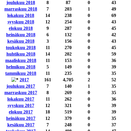
joulukuu 2018
8
87
0
43
marraskuu 2018
7
203
1
49
lokakuu 2018
14
238
0
69
syyskuu 2018
12
254
0
43
elokuu 2018
9
287
0
45
heinäkuu 2018
6
132
0
42
kesäkuu 2018
3
156
0
43
toukokuu 2018
11
270
0
45
huhtikuu 2018
14
202
0
59
maaliskuu 2018
11
153
0
36
helmikuu 2018
5
149
0
39
tammikuu 2018
11
235
0
35
2017
161
4,705
2
52
joulukuu 2017
7
140
1
35
marraskuu 2017
8
269
0
35
lokakuu 2017
11
262
0
36
syyskuu 2017
12
321
0
39
elokuu 2017
18
519
0
39
heinäkuu 2017
12
379
0
35
kesäkuu 2017
7
248
0
37