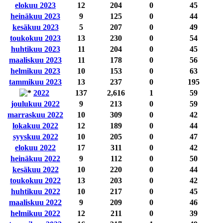
elokuu 2023
12
204
0
45
heinäkuu 2023
9
125
0
44
kesäkuu 2023
5
207
0
49
toukokuu 2023
13
230
0
54
huhtikuu 2023
11
204
0
45
maaliskuu 2023
11
178
0
56
helmikuu 2023
10
153
0
63
tammikuu 2023
13
237
0
195
2022
137
2,616
1
59
joulukuu 2022
9
213
0
59
marraskuu 2022
10
309
0
42
lokakuu 2022
12
189
0
44
syyskuu 2022
10
205
0
47
elokuu 2022
17
311
0
42
heinäkuu 2022
9
112
0
50
kesäkuu 2022
10
220
0
44
toukokuu 2022
13
203
0
42
huhtikuu 2022
10
217
0
45
maaliskuu 2022
9
209
0
46
helmikuu 2022
12
211
0
39