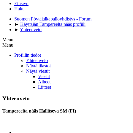
Etusivu
Haku
Suomen Pöytäjalkapalloyhdistys - Forum
►
Käyttäjän Tampereelta nääs profiili
►
Yhteenveto
Menu
Menu
Profiilin tiedot
Yhteenveto
Näytä tilastot
Näytä viestit
Viestit
Aiheet
Liitteet
Yhteenveto
Tampereelta nääs
Hallitseva SM (FI)