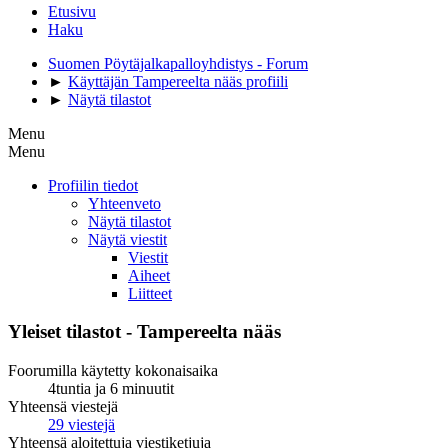
Etusivu
Haku
Suomen Pöytäjalkapalloyhdistys - Forum
►
Käyttäjän Tampereelta nääs profiili
►
Näytä tilastot
Menu
Menu
Profiilin tiedot
Yhteenveto
Näytä tilastot
Näytä viestit
Viestit
Aiheet
Liitteet
Yleiset tilastot - Tampereelta nääs
Foorumilla käytetty kokonaisaika
4tuntia ja 6 minuutit
Yhteensä viestejä
29 viestejä
Yhteensä aloitettuja viestiketjuja