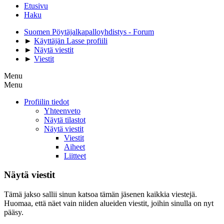
Etusivu
Haku
Suomen Pöytäjalkapalloyhdistys - Forum
►
Käyttäjän Lasse profiili
►
Näytä viestit
►
Viestit
Menu
Menu
Profiilin tiedot
Yhteenveto
Näytä tilastot
Näytä viestit
Viestit
Aiheet
Liitteet
Näytä viestit
Tämä jakso sallii sinun katsoa tämän jäsenen kaikkia viestejä.
Huomaa, että näet vain niiden alueiden viestit, joihin sinulla on nyt
pääsy.