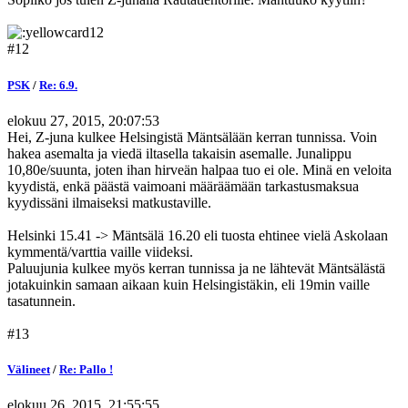
#12
PSK
/
Re: 6.9.
elokuu 27, 2015, 20:07:53
Hei, Z-juna kulkee Helsingistä Mäntsälään kerran tunnissa. Voin
hakea asemalta ja viedä iltasella takaisin asemalle. Junalippu
10,80e/suunta, joten ihan hirveän halpaa tuo ei ole. Minä en veloita
kyydistä, enkä päästä vaimoani määräämään tarkastusmaksua
kyydissäni ilmaiseksi matkustaville.
Helsinki 15.41 -> Mäntsälä 16.20 eli tuosta ehtinee vielä Askolaan
kymmentä/varttia vaille viideksi.
Paluujunia kulkee myös kerran tunnissa ja ne lähtevät Mäntsälästä
jotakuinkin samaan aikaan kuin Helsingistäkin, eli 19min vaille
tasatunnein.
#13
Välineet
/
Re: Pallo !
elokuu 26, 2015, 21:55:55