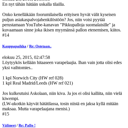
En nyt tähän hätään uskalla tilailla.
Onko kenelläkään foorumilaisella erityisen hyvät välit kyseisen
puljun asiakaspalvojahenkilöstöön? Jos, niin voisi pyytää
perustamaan YouTube-kanavan "Pikkupalloja suomalaisille" ja
kuvaamaan sinne joka ikisen myymänsä pallon etenemisen, kiitos.
#14
Kauppapaikka
/
Re: Ostetaan..
elokuu 25, 2015, 02:47:58
Löytyykös kellään hitaaseen varapelaajia. Ihan vain jotta olisi edes
yksi vaihtomies..
1 kpl Norwich City (HW ref 028)
1 kpl Real Madrid/Leeds (HW ref 021)
Jos kulkeutuisi Askolaan, niin kiva. Ja jos ei olisi kalliita, niin vielä
kiwempi.
(LW-ukotkin käyvät hätätilassa, tosin niistä en jaksa kyllä mitään
maksaa. Mutta varapelaajana menisi.)
#15
Välineet
/
Re: Pallo !