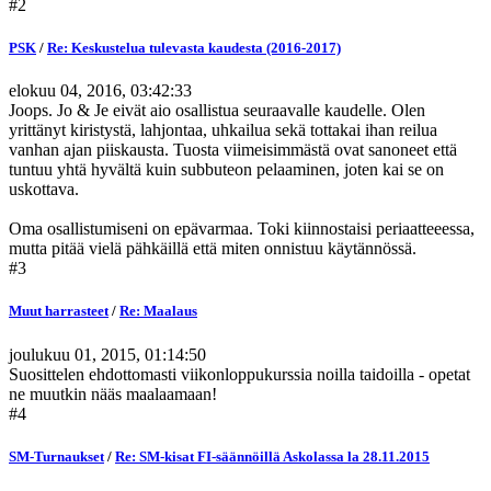
#2
PSK
/
Re: Keskustelua tulevasta kaudesta (2016-2017)
elokuu 04, 2016, 03:42:33
Joops. Jo & Je eivät aio osallistua seuraavalle kaudelle. Olen
yrittänyt kiristystä, lahjontaa, uhkailua sekä tottakai ihan reilua
vanhan ajan piiskausta. Tuosta viimeisimmästä ovat sanoneet että
tuntuu yhtä hyvältä kuin subbuteon pelaaminen, joten kai se on
uskottava.
Oma osallistumiseni on epävarmaa. Toki kiinnostaisi periaatteeessa,
mutta pitää vielä pähkäillä että miten onnistuu käytännössä.
#3
Muut harrasteet
/
Re: Maalaus
joulukuu 01, 2015, 01:14:50
Suosittelen ehdottomasti viikonloppukurssia noilla taidoilla - opetat
ne muutkin nääs maalaamaan!
#4
SM-Turnaukset
/
Re: SM-kisat FI-säännöillä Askolassa la 28.11.2015