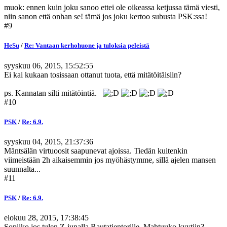
muok: ennen kuin joku sanoo ettei ole oikeassa ketjussa tämä viesti,
niin sanon että onhan se! tämä jos joku kertoo subusta PSK:ssa!
#9
HeSu
/
Re: Vantaan kerhohuone ja tuloksia peleistä
syyskuu 06, 2015, 15:52:55
Ei kai kukaan tosissaan ottanut tuota, että mitätöitäisiin?
ps. Kannatan silti mitätöintiä.
#10
PSK
/
Re: 6.9.
syyskuu 04, 2015, 21:37:36
Mäntsälän virtuoosit saapunevat ajoissa. Tiedän kuitenkin
viimeistään 2h aikaisemmin jos myöhästymme, sillä ajelen mansen
suunnalta...
#11
PSK
/
Re: 6.9.
elokuu 28, 2015, 17:38:45
Sopiiko jos tulen Z-junalla Rautatientorille. Mahtuuko kyytiin?