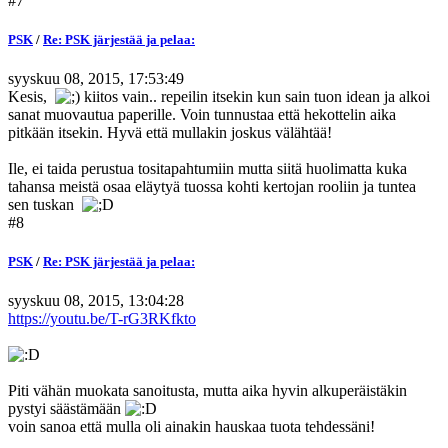
#7
PSK
/
Re: PSK järjestää ja pelaa:
syyskuu 08, 2015, 17:53:49
Kesis,
kiitos vain.. repeilin itsekin kun sain tuon idean ja alkoi
sanat muovautua paperille. Voin tunnustaa että hekottelin aika
pitkään itsekin. Hyvä että mullakin joskus välähtää!
Ile, ei taida perustua tositapahtumiin mutta siitä huolimatta kuka
tahansa meistä osaa eläytyä tuossa kohti kertojan rooliin ja tuntea
sen tuskan
#8
PSK
/
Re: PSK järjestää ja pelaa:
syyskuu 08, 2015, 13:04:28
https://youtu.be/T-rG3RKfkto
Piti vähän muokata sanoitusta, mutta aika hyvin alkuperäistäkin
pystyi säästämään
voin sanoa että mulla oli ainakin hauskaa tuota tehdessäni!