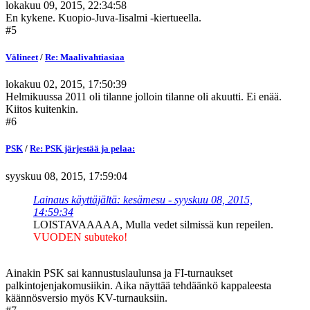
lokakuu 09, 2015, 22:34:58
En kykene. Kuopio-Juva-Iisalmi -kiertueella.
#5
Välineet
/
Re: Maalivahtiasiaa
lokakuu 02, 2015, 17:50:39
Helmikuussa 2011 oli tilanne jolloin tilanne oli akuutti. Ei enää.
Kiitos kuitenkin.
#6
PSK
/
Re: PSK järjestää ja pelaa:
syyskuu 08, 2015, 17:59:04
Lainaus käyttäjältä: kesämesu - syyskuu 08, 2015,
14:59:34
LOISTAVAAAAA, Mulla vedet silmissä kun repeilen.
VUODEN subuteko!
Ainakin PSK sai kannustuslaulunsa ja FI-turnaukset
palkintojenjakomusiikin. Aika näyttää tehdäänkö kappaleesta
käännösversio myös KV-turnauksiin.