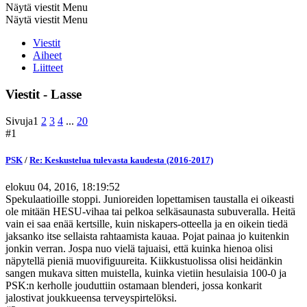
Näytä viestit Menu
Näytä viestit Menu
Viestit
Aiheet
Liitteet
Viestit - Lasse
Sivuja
1
2
3
4
...
20
#1
PSK
/
Re: Keskustelua tulevasta kaudesta (2016-2017)
elokuu 04, 2016, 18:19:52
Spekulaatioille stoppi. Junioreiden lopettamisen taustalla ei oikeasti
ole mitään HESU-vihaa tai pelkoa selkäsaunasta subuveralla. Heitä
vain ei saa enää kertsille, kuin niskapers-otteella ja en oikein tiedä
jaksanko itse sellaista rahtaamista kauaa. Pojat painaa jo kuitenkin
jonkin verran. Jospa nuo vielä tajuaisi, että kuinka hienoa olisi
näpytellä pieniä muovifiguureita. Kiikkustuolissa olisi heidänkin
sangen mukava sitten muistella, kuinka vietiin hesulaisia 100-0 ja
PSK:n kerholle jouduttiin ostamaan blenderi, jossa konkarit
jalostivat joukkueensa terveyspirtelöksi.