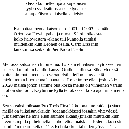
klassikko melkeinpä alkuperäisen
tyylisessä teatterissa esitettynä sekä
alkuperäisen kaltaisella laitteistolla.
Kannattaa mennä katsomaan. 2001 tai 2003 itse näin
Orionissa Hyvät, pahat ja rumat. Silloin oikeastaan
koko italowestern -skene tuli kunnolla tutuksi
muidenkin kuin Leonen osalta. Carlo Lizzanin
länkkärissä seikkaili Pier Paolo Pasolini.
Menossa katsomaan huomenna. Torstain eli eilisen näytökseen en
päässyt kun oltiin bändin kanssa Oodin studiossa. Siinä vieressä
kuitenkin mutta meni sen verran ristiin leffan kanssa että
mieluummin huomenna lauantaina. Lopetimme eilen joskus klo
20.20 maissa johon saimme olla koska meillä oli viimeinen varaus
tuohon studioon. Käytimme kyllä tehokkaasti koko ajan mitä meillä
oli.
Seuraavaksi miksaan Pro Tools Firstillä kotona nuo raidat ja sitten
meillä on julkaistavaksikin (todennäköisesti jossakin yhteydessä
julkaisemme ne mitä eilen saimme aikaan) jotakin muutakin kuin
treenikämpillä puhelimella nauhoitettua matskua. Todennäköisesti
bändillämme on keikka 11.8 Kellokosken taiteiden yössä. Tästä