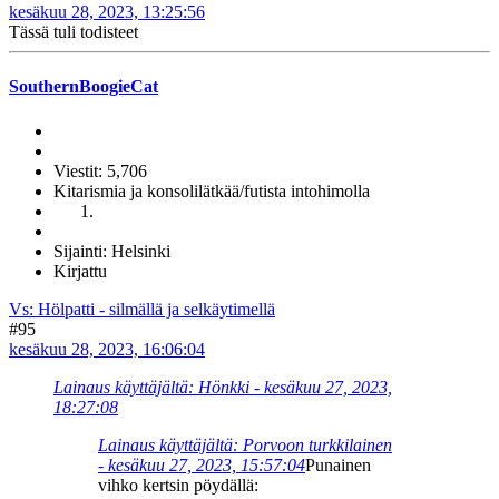
kesäkuu 28, 2023, 13:25:56
Tässä tuli todisteet
SouthernBoogieCat
Viestit: 5,706
Kitarismia ja konsolilätkää/futista intohimolla
Sijainti: Helsinki
Kirjattu
Vs: Hölpatti - silmällä ja selkäytimellä
#95
kesäkuu 28, 2023, 16:06:04
Lainaus käyttäjältä: Hönkki - kesäkuu 27, 2023,
18:27:08
Lainaus käyttäjältä: Porvoon turkkilainen
- kesäkuu 27, 2023, 15:57:04
Punainen
vihko kertsin pöydällä: