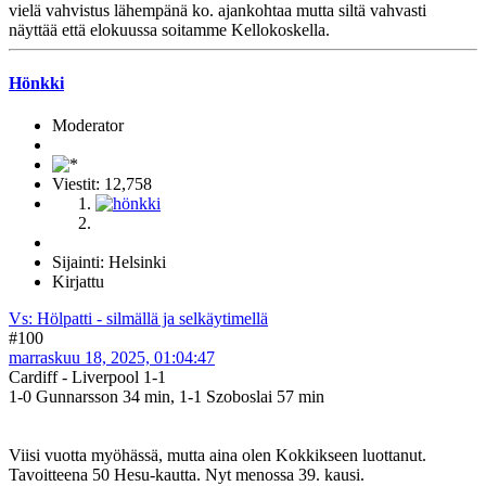
vielä vahvistus lähempänä ko. ajankohtaa mutta siltä vahvasti
näyttää että elokuussa soitamme Kellokoskella.
Hönkki
Moderator
Viestit: 12,758
Sijainti: Helsinki
Kirjattu
Vs: Hölpatti - silmällä ja selkäytimellä
#100
marraskuu 18, 2025, 01:04:47
Cardiff - Liverpool 1-1
1-0 Gunnarsson 34 min, 1-1 Szoboslai 57 min
Viisi vuotta myöhässä, mutta aina olen Kokkikseen luottanut.
Tavoitteena 50 Hesu-kautta. Nyt menossa 39. kausi.