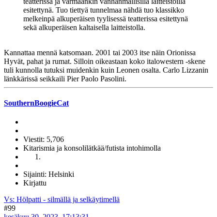
teatterissa ja varmaankin vanhanmallisilla laitteistoilla
esitettynä. Tuo tiettyä tunnelmaa nähdä tuo klassikko
melkeinpä alkuperäisen tyylisessä teatterissa esitettynä
sekä alkuperäisen kaltaisella laitteistolla.
Kannattaa mennä katsomaan. 2001 tai 2003 itse näin Orionissa
Hyvät, pahat ja rumat. Silloin oikeastaan koko italowestern -skene
tuli kunnolla tutuksi muidenkin kuin Leonen osalta. Carlo Lizzanin
länkkärissä seikkaili Pier Paolo Pasolini.
SouthernBoogieCat
Viestit: 5,706
Kitarismia ja konsolilätkää/futista intohimolla
Sijainti: Helsinki
Kirjattu
Vs: Hölpatti - silmällä ja selkäytimellä
#99
kesäkuu 30, 2023, 17:13:31