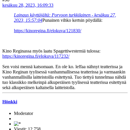
kesäkuu 28, 2023, 16:09:33
Lainaus käyttäjältä: Porvoon turkkilainen - kesäkuu 27,
2023, 15:57:04
Punainen vihko kertsin pöydällä:
https://kinoregina.fi/elokuva/121830/
Kino Reginassa myös laatu Spagettiwesterniä tulossa:
https://kinoregina.fi/elokuva/117232/
Sen voisi mennä katsomaan. En ole ko. leffaa nähnyt teatterissa ja
Kino Reginan tyylisessä vanhanmallisessa teatterissa ja varmaankin
vanhanmallisilla laitteistoilla esitettynä. Tuo tiettyä tunnelmaa nähdä
tuo klassikko melkeinpä alkuperäisen tyylisessä teatterissa esitettynä
sekä alkuperäisen kaltaisella laitteistolla.
Hönkki
Moderator
Viestit: 12,758