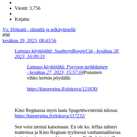
Viestit: 3,756
Kirjattu
Vs: Hölpatti - silmällä ja selkäytimellä
#98
kesäkuu 29, 2023, 08:43:56
Lainaus käyttäjältä: SouthernBoogieCat - kesäkuu 28,
2023, 16:09:33
Lainaus käyttäjältä: Porvoon turkkilainen
- kesäkuu 27, 2023, 15:57:04
Punainen
vihko kertsin pöydällä:
https://kinoregina.fi/elokuva/121830/
Kino Reginassa myös laatu Spagettiwesterniä tulossa:
https://kinoregina.fi/elokuva/117232/
Sen voisi mennä katsomaan. En ole ko. leffaa nähnyt
teatterissa ja Kino Reginan tyylisessä vanhanmallisessa