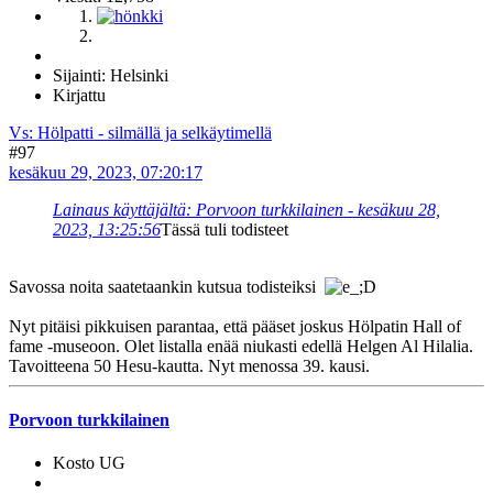
Sijainti: Helsinki
Kirjattu
Vs: Hölpatti - silmällä ja selkäytimellä
#97
kesäkuu 29, 2023, 07:20:17
Lainaus käyttäjältä: Porvoon turkkilainen - kesäkuu 28,
2023, 13:25:56
Tässä tuli todisteet
Savossa noita saatetaankin kutsua todisteiksi
Nyt pitäisi pikkuisen parantaa, että pääset joskus Hölpatin Hall of
fame -museoon. Olet listalla enää niukasti edellä Helgen Al Hilalia.
Tavoitteena 50 Hesu-kautta. Nyt menossa 39. kausi.
Porvoon turkkilainen
Kosto UG