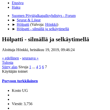
Etusivu
Haku
Suomen Pöytäjalkapalloyhdistys - Forum
►
Seurat & Liigat
►
Hölpatti
(Valvoja:
Hönkki
)
►
Hölpatti - silmällä ja selkäytimellä
Hölpatti - silmällä ja selkäytimellä
Aloittaja Hönkki, heinäkuu 19, 2019, 09:46:24
« edellinen
-
seuraava »
Tulosta
Siirry alas
Sivuja
1
...
4
5
6
7
Käyttäjän toimet
Porvoon turkkilainen
Kosto UG
Viestit: 3,756