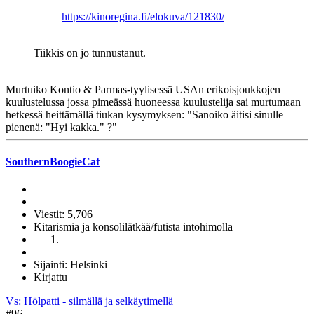
https://kinoregina.fi/elokuva/121830/
Tiikkis on jo tunnustanut.
Murtuiko Kontio & Parmas-tyylisessä USAn erikoisjoukkojen
kuulustelussa jossa pimeässä huoneessa kuulustelija sai murtumaan
hetkessä heittämällä tiukan kysymyksen: "Sanoiko äitisi sinulle
pienenä: "Hyi kakka." ?"
SouthernBoogieCat
Viestit: 5,706
Kitarismia ja konsolilätkää/futista intohimolla
Sijainti: Helsinki
Kirjattu
Vs: Hölpatti - silmällä ja selkäytimellä
#96