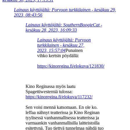
Lainaus käyttäjältä: Porvoon turkkilainen - kesäkuu 29,
2023, 08:43:56
Lainaus käyttäjältä: SouthernBoogieCat -
kesäkuu 28, 2023, 16:09:33
Lainaus käyttäjältä: Porvoon
turkkilainen - kesäkuu 27,
2023, 15:57:04
Punainen
vihko kertsin pöydällä:
https://kinoregina.fi/elokuva/121830/
Kino Reginassa myös laatu
Spagettiwesterniä tulossa:
https://kinoregina.fi/elokuva/117232/
Sen voisi mennä katsomaan. En ole ko.
leffaa nähnyt teatterissa ja Kino Reginan
tyylisessä vanhanmallisessa teatterissa ja
varmaankin vanhanmallisilla laitteistoilla
esitettynä. Tuo tiettyä tunnelmaa nähdä tuo