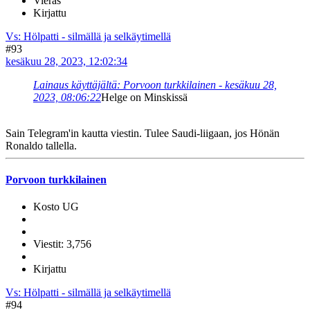
Vieras
Kirjattu
Vs: Hölpatti - silmällä ja selkäytimellä
#93
kesäkuu 28, 2023, 12:02:34
Lainaus käyttäjältä: Porvoon turkkilainen - kesäkuu 28,
2023, 08:06:22
Helge on Minskissä
Sain Telegram'in kautta viestin. Tulee Saudi-liigaan, jos Hönän
Ronaldo tallella.
Porvoon turkkilainen
Kosto UG
Viestit: 3,756
Kirjattu
Vs: Hölpatti - silmällä ja selkäytimellä
#94