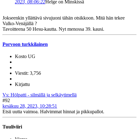
2023, 08:06:22
Helge on Minskissä
Jokseenkin yllättävä sivujuoni tähän otsikkoon. Mitä hän tekee
Valko-Venäjällä ?
Tavoitteena 50 Hesu-kautta. Nyt menossa 39. kausi.
Porvoon turkkilainen
Kosto UG
Viestit: 3,756
Kirjattu
Vs: Hölpatti - silmällä ja selkäytimellä
#92
kesäkuu 28, 2023, 10:28:51
Etsii uutta vaimoa. Halvimmat hinnat ja pikkupallot.
Tuuliviiri