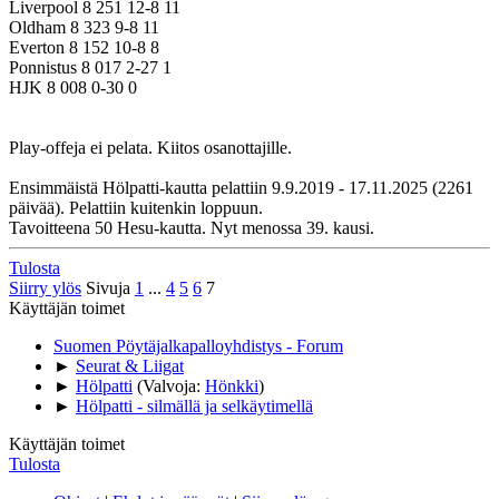
Liverpool 8 251 12-8 11
Oldham 8 323 9-8 11
Everton 8 152 10-8 8
Ponnistus 8 017 2-27 1
HJK 8 008 0-30 0
Play-offeja ei pelata. Kiitos osanottajille.
Ensimmäistä Hölpatti-kautta pelattiin 9.9.2019 - 17.11.2025 (2261
päivää). Pelattiin kuitenkin loppuun.
Tavoitteena 50 Hesu-kautta. Nyt menossa 39. kausi.
Tulosta
Siirry ylös
Sivuja
1
...
4
5
6
7
Käyttäjän toimet
Suomen Pöytäjalkapalloyhdistys - Forum
►
Seurat & Liigat
►
Hölpatti
(Valvoja:
Hönkki
)
►
Hölpatti - silmällä ja selkäytimellä
Käyttäjän toimet
Tulosta