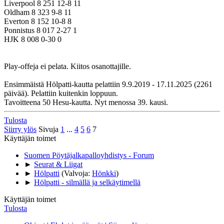
Liverpool 8 251 12-8 11
Oldham 8 323 9-8 11
Everton 8 152 10-8 8
Ponnistus 8 017 2-27 1
HJK 8 008 0-30 0
Play-offeja ei pelata. Kiitos osanottajille.
Ensimmäistä Hölpatti-kautta pelattiin 9.9.2019 - 17.11.2025 (2261
päivää). Pelattiin kuitenkin loppuun.
Tavoitteena 50 Hesu-kautta. Nyt menossa 39. kausi.
Tulosta
Siirry ylös
Sivuja
1
...
4
5
6
7
Käyttäjän toimet
Suomen Pöytäjalkapalloyhdistys - Forum
►
Seurat & Liigat
►
Hölpatti
(Valvoja:
Hönkki
)
►
Hölpatti - silmällä ja selkäytimellä
Käyttäjän toimet
Tulosta