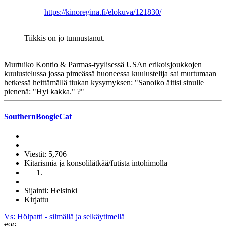
https://kinoregina.fi/elokuva/121830/
Tiikkis on jo tunnustanut.
Murtuiko Kontio & Parmas-tyylisessä USAn erikoisjoukkojen
kuulustelussa jossa pimeässä huoneessa kuulustelija sai murtumaan
hetkessä heittämällä tiukan kysymyksen: "Sanoiko äitisi sinulle
pienenä: "Hyi kakka." ?"
SouthernBoogieCat
Viestit: 5,706
Kitarismia ja konsolilätkää/futista intohimolla
Sijainti: Helsinki
Kirjattu
Vs: Hölpatti - silmällä ja selkäytimellä
#96