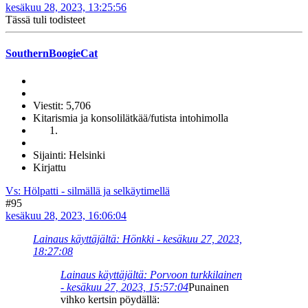
kesäkuu 28, 2023, 13:25:56
Tässä tuli todisteet
SouthernBoogieCat
Viestit: 5,706
Kitarismia ja konsolilätkää/futista intohimolla
Sijainti: Helsinki
Kirjattu
Vs: Hölpatti - silmällä ja selkäytimellä
#95
kesäkuu 28, 2023, 16:06:04
Lainaus käyttäjältä: Hönkki - kesäkuu 27, 2023,
18:27:08
Lainaus käyttäjältä: Porvoon turkkilainen
- kesäkuu 27, 2023, 15:57:04
Punainen
vihko kertsin pöydällä: