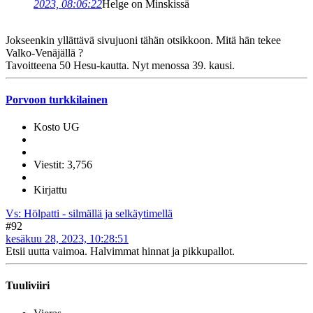
2023, 08:06:22
Helge on Minskissä
Jokseenkin yllättävä sivujuoni tähän otsikkoon. Mitä hän tekee
Valko-Venäjällä ?
Tavoitteena 50 Hesu-kautta. Nyt menossa 39. kausi.
Porvoon turkkilainen
Kosto UG
Viestit: 3,756
Kirjattu
Vs: Hölpatti - silmällä ja selkäytimellä
#92
kesäkuu 28, 2023, 10:28:51
Etsii uutta vaimoa. Halvimmat hinnat ja pikkupallot.
Tuuliviiri