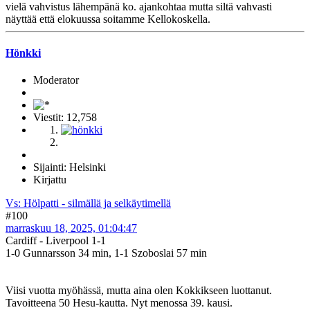
vielä vahvistus lähempänä ko. ajankohtaa mutta siltä vahvasti
näyttää että elokuussa soitamme Kellokoskella.
Hönkki
Moderator
Viestit: 12,758
Sijainti: Helsinki
Kirjattu
Vs: Hölpatti - silmällä ja selkäytimellä
#100
marraskuu 18, 2025, 01:04:47
Cardiff - Liverpool 1-1
1-0 Gunnarsson 34 min, 1-1 Szoboslai 57 min
Viisi vuotta myöhässä, mutta aina olen Kokkikseen luottanut.
Tavoitteena 50 Hesu-kautta. Nyt menossa 39. kausi.