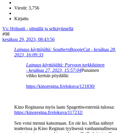
Viestit: 3,756
Kirjattu
Vs: Hölpatti - silmällä ja selkäytimellä
#98
kesäkuu 29, 2023, 08:43:56
Lainaus käyttäjältä: SouthernBoogieCat - kesäkuu 28,
2023, 16:09:33
Lainaus käyttäjältä: Porvoon turkkilainen
- kesäkuu 27, 2023, 15:57:04
Punainen
vihko kertsin pöydällä:
https://kinoregina.fi/elokuva/121830/
Kino Reginassa myös laatu Spagettiwesterniä tulossa:
https://kinoregina.fi/elokuva/117232/
Sen voisi mennä katsomaan. En ole ko. leffaa nähnyt
teatterissa ja Kino Reginan tyylisessä vanhanmallisessa