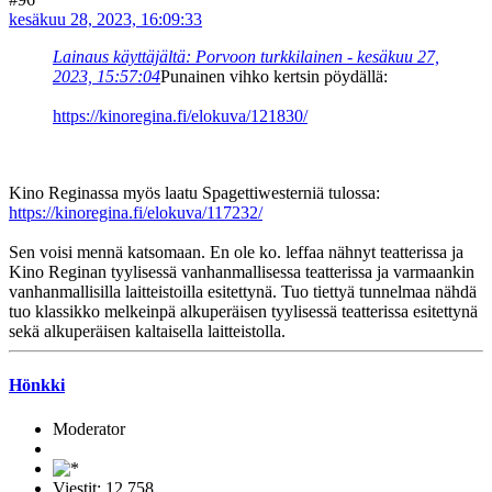
kesäkuu 28, 2023, 16:09:33
Lainaus käyttäjältä: Porvoon turkkilainen - kesäkuu 27,
2023, 15:57:04
Punainen vihko kertsin pöydällä:
https://kinoregina.fi/elokuva/121830/
Kino Reginassa myös laatu Spagettiwesterniä tulossa:
https://kinoregina.fi/elokuva/117232/
Sen voisi mennä katsomaan. En ole ko. leffaa nähnyt teatterissa ja
Kino Reginan tyylisessä vanhanmallisessa teatterissa ja varmaankin
vanhanmallisilla laitteistoilla esitettynä. Tuo tiettyä tunnelmaa nähdä
tuo klassikko melkeinpä alkuperäisen tyylisessä teatterissa esitettynä
sekä alkuperäisen kaltaisella laitteistolla.
Hönkki
Moderator
Viestit: 12,758