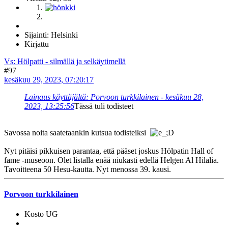
Sijainti: Helsinki
Kirjattu
Vs: Hölpatti - silmällä ja selkäytimellä
#97
kesäkuu 29, 2023, 07:20:17
Lainaus käyttäjältä: Porvoon turkkilainen - kesäkuu 28,
2023, 13:25:56
Tässä tuli todisteet
Savossa noita saatetaankin kutsua todisteiksi
Nyt pitäisi pikkuisen parantaa, että pääset joskus Hölpatin Hall of
fame -museoon. Olet listalla enää niukasti edellä Helgen Al Hilalia.
Tavoitteena 50 Hesu-kautta. Nyt menossa 39. kausi.
Porvoon turkkilainen
Kosto UG