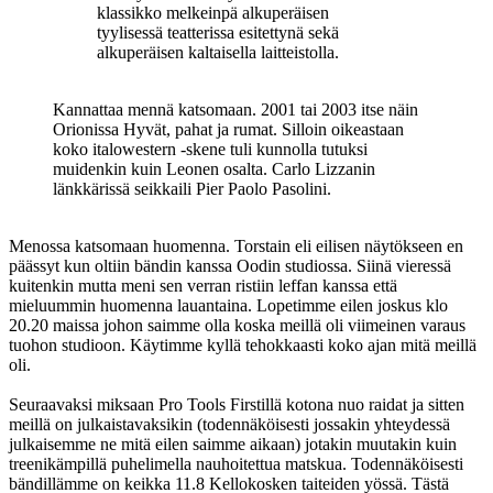
klassikko melkeinpä alkuperäisen
tyylisessä teatterissa esitettynä sekä
alkuperäisen kaltaisella laitteistolla.
Kannattaa mennä katsomaan. 2001 tai 2003 itse näin
Orionissa Hyvät, pahat ja rumat. Silloin oikeastaan
koko italowestern -skene tuli kunnolla tutuksi
muidenkin kuin Leonen osalta. Carlo Lizzanin
länkkärissä seikkaili Pier Paolo Pasolini.
Menossa katsomaan huomenna. Torstain eli eilisen näytökseen en
päässyt kun oltiin bändin kanssa Oodin studiossa. Siinä vieressä
kuitenkin mutta meni sen verran ristiin leffan kanssa että
mieluummin huomenna lauantaina. Lopetimme eilen joskus klo
20.20 maissa johon saimme olla koska meillä oli viimeinen varaus
tuohon studioon. Käytimme kyllä tehokkaasti koko ajan mitä meillä
oli.
Seuraavaksi miksaan Pro Tools Firstillä kotona nuo raidat ja sitten
meillä on julkaistavaksikin (todennäköisesti jossakin yhteydessä
julkaisemme ne mitä eilen saimme aikaan) jotakin muutakin kuin
treenikämpillä puhelimella nauhoitettua matskua. Todennäköisesti
bändillämme on keikka 11.8 Kellokosken taiteiden yössä. Tästä