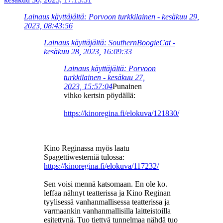
Lainaus käyttäjältä: Porvoon turkkilainen - kesäkuu 29,
2023, 08:43:56
Lainaus käyttäjältä: SouthernBoogieCat -
kesäkuu 28, 2023, 16:09:33
Lainaus käyttäjältä: Porvoon
turkkilainen - kesäkuu 27,
2023, 15:57:04
Punainen
vihko kertsin pöydällä:
https://kinoregina.fi/elokuva/121830/
Kino Reginassa myös laatu
Spagettiwesterniä tulossa:
https://kinoregina.fi/elokuva/117232/
Sen voisi mennä katsomaan. En ole ko.
leffaa nähnyt teatterissa ja Kino Reginan
tyylisessä vanhanmallisessa teatterissa ja
varmaankin vanhanmallisilla laitteistoilla
esitettynä. Tuo tiettyä tunnelmaa nähdä tuo