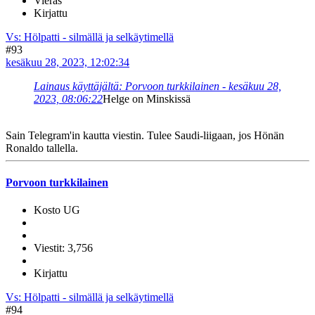
Vieras
Kirjattu
Vs: Hölpatti - silmällä ja selkäytimellä
#93
kesäkuu 28, 2023, 12:02:34
Lainaus käyttäjältä: Porvoon turkkilainen - kesäkuu 28,
2023, 08:06:22
Helge on Minskissä
Sain Telegram'in kautta viestin. Tulee Saudi-liigaan, jos Hönän
Ronaldo tallella.
Porvoon turkkilainen
Kosto UG
Viestit: 3,756
Kirjattu
Vs: Hölpatti - silmällä ja selkäytimellä
#94