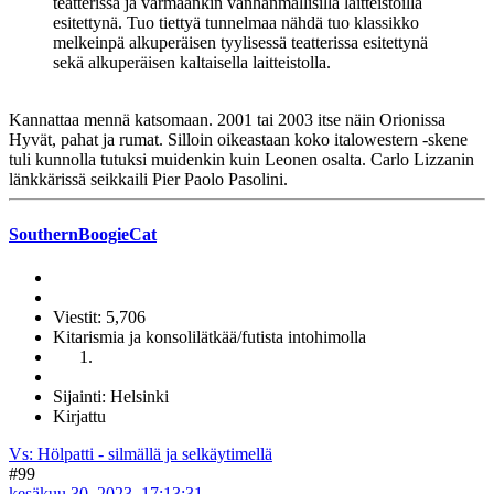
teatterissa ja varmaankin vanhanmallisilla laitteistoilla
esitettynä. Tuo tiettyä tunnelmaa nähdä tuo klassikko
melkeinpä alkuperäisen tyylisessä teatterissa esitettynä
sekä alkuperäisen kaltaisella laitteistolla.
Kannattaa mennä katsomaan. 2001 tai 2003 itse näin Orionissa
Hyvät, pahat ja rumat. Silloin oikeastaan koko italowestern -skene
tuli kunnolla tutuksi muidenkin kuin Leonen osalta. Carlo Lizzanin
länkkärissä seikkaili Pier Paolo Pasolini.
SouthernBoogieCat
Viestit: 5,706
Kitarismia ja konsolilätkää/futista intohimolla
Sijainti: Helsinki
Kirjattu
Vs: Hölpatti - silmällä ja selkäytimellä
#99
kesäkuu 30, 2023, 17:13:31