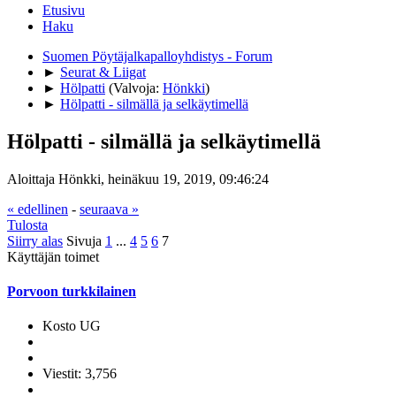
Etusivu
Haku
Suomen Pöytäjalkapalloyhdistys - Forum
►
Seurat & Liigat
►
Hölpatti
(Valvoja:
Hönkki
)
►
Hölpatti - silmällä ja selkäytimellä
Hölpatti - silmällä ja selkäytimellä
Aloittaja Hönkki, heinäkuu 19, 2019, 09:46:24
« edellinen
-
seuraava »
Tulosta
Siirry alas
Sivuja
1
...
4
5
6
7
Käyttäjän toimet
Porvoon turkkilainen
Kosto UG
Viestit: 3,756